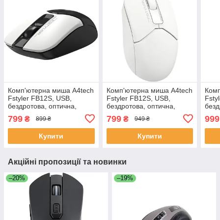
Комп'ютерна миша A4tech
Комп'ютерна миша A4tech
Комп
Fstyler FB12S, USB,
Fstyler FB12S, USB,
Fsty
бездротова, оптична,
бездротова, оптична,
безд
BT+RF (Combo), 1200 dpi,
BT+RF (Combo), 1200 dpi,
BT+
799
799
999
₴
₴
899 ₴
949 ₴
125 Hz, Panda
125 Hz, White
1200
125 
Купити
Купити
Акційні пропозиції та новинки
–20%
–19%