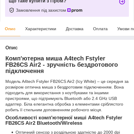
Що таке купити з Пром?
Замовлення під захистом
Опис
Характеристики
Доставка
Оплата
Умови п
Опис
Комп'ютерна миша A4tech Fstyler
FB26CS Air2 - зручність бездротового
підключення
Модель A4tech Fstyler FB26CS Air2 (Icy White) – це середня за
розміром оптична миша з бездротовим підключенням. Вона
підходить для використання з ноутбуками та іншими
пристроями, що підтримують Bluetooth або 2.4 GHz USB
адаптер. Біла елегантна обробка з елементами сріблястого
робить її стильним доповненням робочого місця.
Особливості комп'ютерної миші A4tech Fstyler
FB26CS Air2 Bluetooth/Wireless
Оптичний сенсор з роздільною здатністю до 2000 dpi