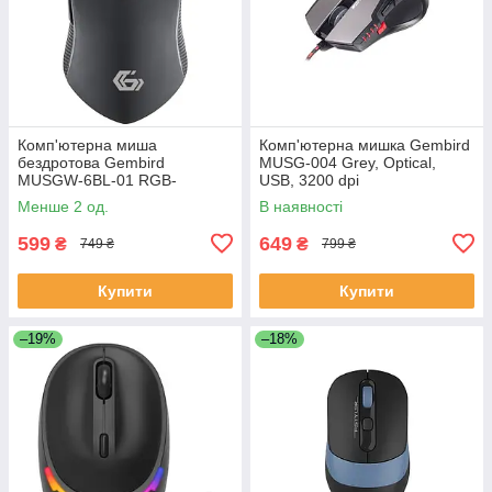
Комп'ютерна миша
Комп'ютерна мишка Gembird
бездротова Gembird
MUSG-004 Grey, Optical,
MUSGW-6BL-01 RGB-
USB, 3200 dpi
підсвічування, 3200 dpi, USB,
Менше 2 од.
В наявності
400 мА·ч Black
599
649
₴
₴
749 ₴
799 ₴
Купити
Купити
–19%
–18%