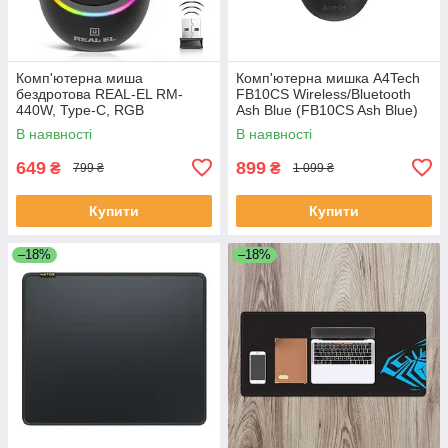
Комп'ютерна миша
Комп'ютерна мишка A4Tech
бездротова REAL-EL RM-
FB10CS Wireless/Bluetooth
440W, Type-C, RGB
Ash Blue (FB10CS Ash Blue)
підсвічування, оптична, 1600
В наявності
В наявності
dpi, 3 кнопки Black
649
899
₴
₴
799 ₴
1 099 ₴
Купити
Купити
–18%
–18%