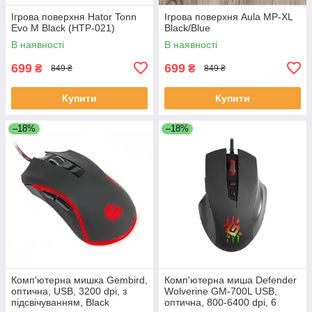
Ігрова поверхня Hator Tonn
Ігрова поверхня Aula MP-XL
Evo M Black (HTP-021)
Black/Blue
В наявності
В наявності
699
699
₴
₴
849 ₴
849 ₴
Купити
Купити
–18%
–18%
Комп'ютерна мишка Gembird,
Комп'ютерна миша Defender
оптична, USB, 3200 dpi, з
Wolverine GM-700L USB,
підсвічуванням, Black
оптична, 800-6400 dpi, 6