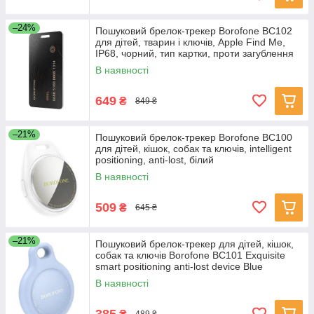
–24%
Пошуковий брелок-трекер Borofone BC102
для дітей, тварин і ключів, Apple Find Me,
IP68, чорний, тип картки, проти загублення
В наявності
649
₴
849 ₴
–21%
Пошуковий брелок-трекер Borofone BC100
для дітей, кішок, собак та ключів, intelligent
positioning, anti-lost, білий
В наявності
509
₴
645 ₴
–21%
Пошуковий брелок-трекер для дітей, кішок,
собак та ключів Borofone BC101 Exquisite
smart positioning anti-lost device Blue
В наявності
385