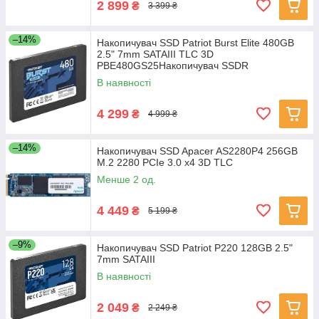
2 899
₴
3 399 ₴
–14%
Накопичувач SSD Patriot Burst Elite 480GB
2.5" 7mm SATAIII TLC 3D
PBE480GS25Накопичувач SSDR
В наявності
4 299
₴
4 999 ₴
–14%
Накопичувач SSD Apacer AS2280P4 256GB
M.2 2280 PCIe 3.0 x4 3D TLC
Менше 2 од.
4 449
₴
5 199 ₴
–9%
Накопичувач SSD Patriot P220 128GB 2.5"
7mm SATAIII
В наявності
2 049
₴
2 249 ₴