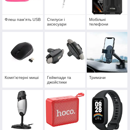
Флеш пам'ять USB
Стилуси і
Мобільні
аксесуари
телефони
Комп'ютерні миші
Геймпади та
Тримачи
джойстики