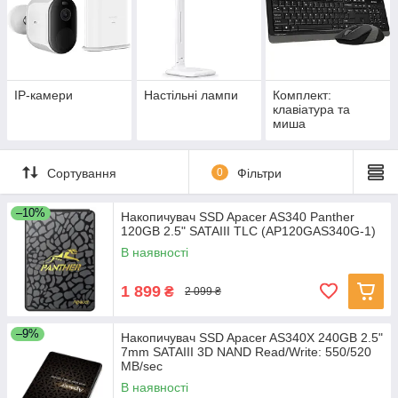
IP-камери
Настільні лампи
Комплект:
клавіатура та
миша
Сортування
0
Фільтри
–10%
Накопичувач SSD Apacer AS340 Panther
120GB 2.5" SATAIII TLC (AP120GAS340G-1)
В наявності
1 899
₴
2 099 ₴
–9%
Накопичувач SSD Apacer AS340X 240GB 2.5"
7mm SATAIII 3D NAND Read/Write: 550/520
MB/sec
В наявності