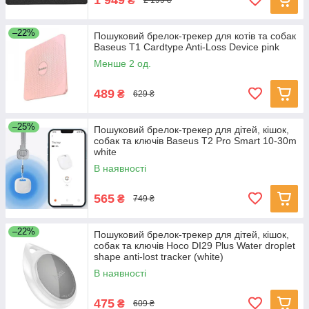
₴
2 199 ₴
–22%
Пошуковий брелок-трекер для котів та собак
Baseus T1 Cardtype Anti-Loss Device pink
Менше 2 од.
489
₴
629 ₴
–25%
Пошуковий брелок-трекер для дітей, кішок,
собак та ключів Baseus T2 Pro Smart 10-30m
white
В наявності
565
₴
749 ₴
–22%
Пошуковий брелок-трекер для дітей, кішок,
собак та ключів Hoco DI29 Plus Water droplet
shape anti-lost tracker (white)
В наявності
475
₴
609 ₴