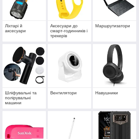
Ліхтарі й
Аксесуари до
Маршрутизатори
аксесуари
смарт-годинників і
трекерів
Шліфувальні та
Вентилятори
Навушники
полірувальні
машини
(болгарки)