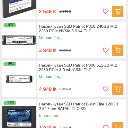
2 549
₴
2 849 ₴
–10%
Накопичувач SSD Patriot P310 240GB M.2
2280 PCIe NVMe 3.0 x4 TLC
Менше 2 од.
3 849
₴
4 299 ₴
–15%
Накопичувач SSD Patriot P300 512GB M.2
2280 PCIe 3.0 x4 NVMe TLC
Менше 2 од.
4 949
₴
5 799 ₴
–11%
Накопичувач SSD Patriot Burst Elite 120GB
2.5" 7mm SATAIII TLC 3D
В наявності
1 949