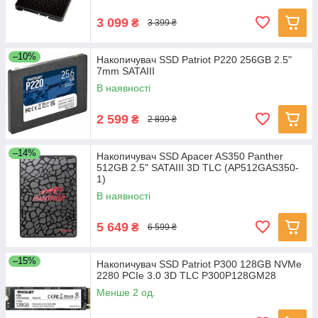
3 099
₴
3 399 ₴
–10%
Накопичувач SSD Patriot P220 256GB 2.5"
7mm SATAIII
В наявності
2 599
₴
2 899 ₴
–14%
Накопичувач SSD Apacer AS350 Panther
512GB 2.5" SATAIII 3D TLC (AP512GAS350-
1)
В наявності
5 649
₴
6 599 ₴
–15%
Накопичувач SSD Patriot P300 128GB NVMe
2280 PCIe 3.0 3D TLC P300P128GM28
Менше 2 од.