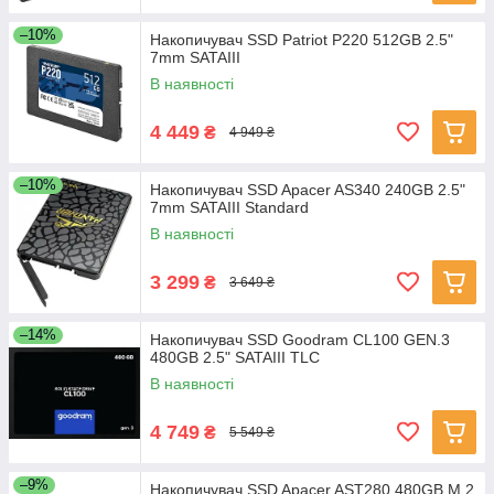
–10%
Накопичувач SSD Patriot P220 512GB 2.5"
7mm SATAIII
В наявності
4 449
₴
4 949 ₴
–10%
Накопичувач SSD Apacer AS340 240GB 2.5"
7mm SATAIII Standard
В наявності
3 299
₴
3 649 ₴
–14%
Накопичувач SSD Goodram CL100 GEN.3
480GB 2.5" SATAIII TLC
В наявності
4 749
₴
5 549 ₴
–9%
Накопичувач SSD Apacer AST280 480GB M.2