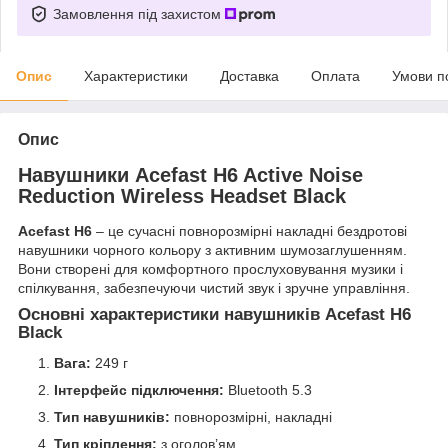
Замовлення під захистом
Опис
Характеристики
Доставка
Оплата
Умови п
Опис
Навушники Acefast H6 Active Noise
Reduction Wireless Headset Black
Acefast H6
– це сучасні повнорозмірні накладні бездротові
навушники чорного кольору з активним шумозаглушенням.
Вони створені для комфортного прослуховування музики і
спілкування, забезпечуючи чистий звук і зручне управління.
Основні характеристики навушників Acefast H6
Black
Вага:
249 г
Інтерфейс підключення:
Bluetooth 5.3
Тип навушників:
повнорозмірні, накладні
Тип кріплення:
з оголов’ям