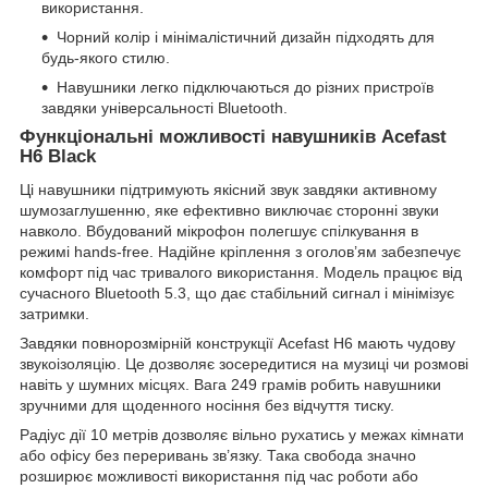
використання.
Чорний колір і мінімалістичний дизайн підходять для
будь-якого стилю.
Навушники легко підключаються до різних пристроїв
завдяки універсальності Bluetooth.
Функціональні можливості навушників Acefast
H6 Black
Ці навушники підтримують якісний звук завдяки активному
шумозаглушенню, яке ефективно виключає сторонні звуки
навколо. Вбудований мікрофон полегшує спілкування в
режимі hands-free. Надійне кріплення з оголов’ям забезпечує
комфорт під час тривалого використання. Модель працює від
сучасного Bluetooth 5.3, що дає стабільний сигнал і мінімізує
затримки.
Завдяки повнорозмірній конструкції Acefast H6 мають чудову
звукоізоляцію. Це дозволяє зосередитися на музиці чи розмові
навіть у шумних місцях. Вага 249 грамів робить навушники
зручними для щоденного носіння без відчуття тиску.
Радіус дії 10 метрів дозволяє вільно рухатись у межах кімнати
або офісу без переривань зв’язку. Така свобода значно
розширює можливості використання під час роботи або