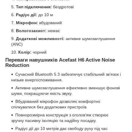
Тип підключення:
бездротові
Радіус дії:
до 10 м
Мікрофон:
вбудований
Вологозахист:
немає
Додаткові можливості:
активне шумозаглушення
(ANC)
Колір:
чорний
Переваги навушників Acefast H6 Active Noise
Reduction
Сучасний Bluetooth 5.3 забезпечує стабільний зв’язок і
низьке енергоспоживання.
Активне шумозаглушення ефективно зменшує фонові
шуми, покращуючи якість звуку.
Вбудований мікрофон дозволяє комфортно
спілкуватися без додаткових пристроїв.
Повнорозмірна конструкція з оголов’ям створює
зручну пасивну ізоляцію та надійну посадку.
Радіус дії до 10 метрів дає свободу руху під час