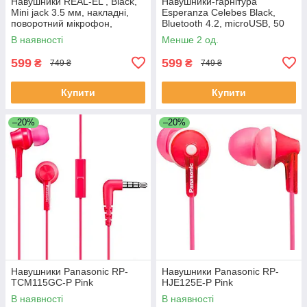
Навушники REAL-EL , Black,
Навушники-гарнітура
Mini jack 3.5 мм, накладні,
Esperanza Celebes Black,
поворотний мікрофон,
Bluetooth 4.2, microUSB, 50
кабель 1.5 м
мАч, 3.5 год
В наявності
Менше 2 од.
599
599
₴
₴
749 ₴
749 ₴
Купити
Купити
–20%
–20%
Навушники Panasonic RP-
Навушники Panasonic RP-
TCM115GC-P Pink
HJE125E-P Pink
В наявності
В наявності