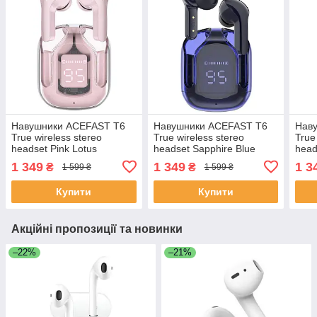
Навушники ACEFAST T6
Навушники ACEFAST T6
Нав
True wireless stereo
True wireless stereo
True
headset Pink Lotus
headset Sapphire Blue
head
1 349
1 349
1 3
₴
₴
1 599 ₴
1 599 ₴
Купити
Купити
Акційні пропозиції та новинки
–22%
–21%