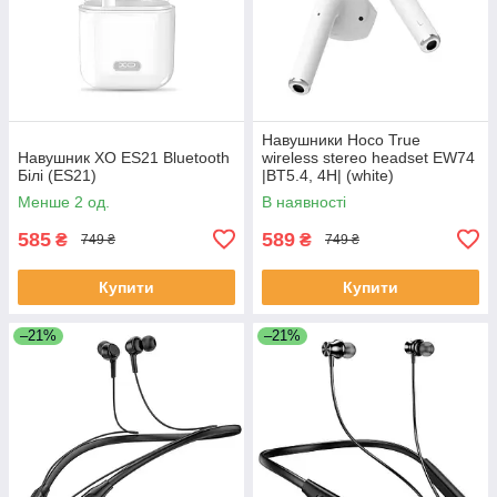
Навушники Hoco True
Навушник XO ES21 Bluetooth
wireless stereo headset EW74
Білі (ES21)
|BT5.4, 4H| (white)
Менше 2 од.
В наявності
585
589
₴
₴
749 ₴
749 ₴
Купити
Купити
–21%
–21%