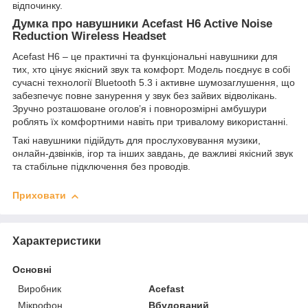
відпочинку.
Думка про навушники Acefast H6 Active Noise
Reduction Wireless Headset
Acefast H6 – це практичні та функціональні навушники для
тих, хто цінує якісний звук та комфорт. Модель поєднує в собі
сучасні технології Bluetooth 5.3 і активне шумозаглушення, що
забезпечує повне занурення у звук без зайвих відволікань.
Зручно розташоване оголов’я і повнорозмірні амбушури
роблять їх комфортними навіть при тривалому використанні.
Такі навушники підійдуть для прослуховування музики,
онлайн-дзвінків, ігор та інших завдань, де важливі якісний звук
та стабільне підключення без проводів.
Приховати
Характеристики
Основні
Виробник
Acefast
Мікрофон
Вбудований