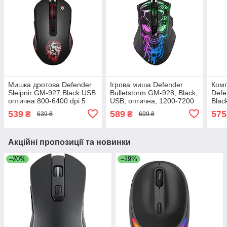
Мишка дротова Defender
Ігрова миша Defender
Ком
Sleipnir GM-927 Black USB
Bulletstorm GM-928, Black,
Def
оптична 800-6400 dpi 5
USB, оптична, 1200-7200
Blac
кнопок райдужне
dpi, 60 IPS, райдужне
dpi 
539
589
575
₴
₴
639 ₴
699 ₴
підсвічування 1.5 м
підсвічування, 6 кнопки,
підс
1.5 м
реда
Акційні пропозиції та новинки
–20%
–19%