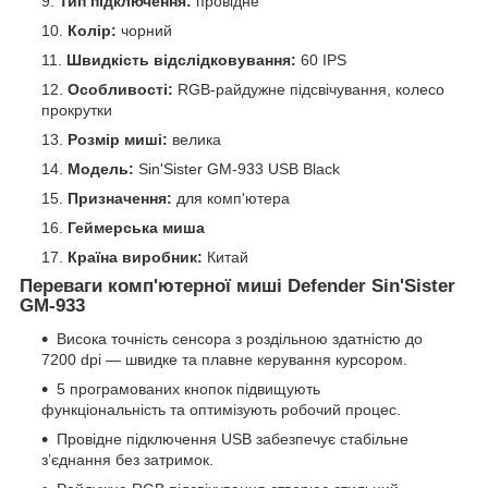
Тип підключення:
провідне
Колір:
чорний
Швидкість відслідковування:
60 IPS
Особливості:
RGB-райдужне підсвічування, колесо
прокрутки
Розмір миші:
велика
Модель:
Sin'Sister GM-933 USB Black
Призначення:
для комп'ютера
Геймерська миша
Країна виробник:
Китай
Переваги комп'ютерної миші Defender Sin'Sister
GM-933
Висока точність сенсора з роздільною здатністю до
7200 dpi — швидке та плавне керування курсором.
5 програмованих кнопок підвищують
функціональність та оптимізують робочий процес.
Провідне підключення USB забезпечує стабільне
з’єднання без затримок.