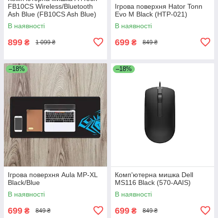
FB10CS Wireless/Bluetooth
Ігрова поверхня Hator Tonn
Ash Blue (FB10CS Ash Blue)
Evo M Black (HTP-021)
В наявності
В наявності
899
699
₴
₴
1 099 ₴
849 ₴
–18%
–18%
Ігрова поверхня Aula MP-XL
Комп'ютерна мишка Dell
Black/Blue
MS116 Black (570-AAIS)
В наявності
В наявності
699
699
₴
₴
849 ₴
849 ₴