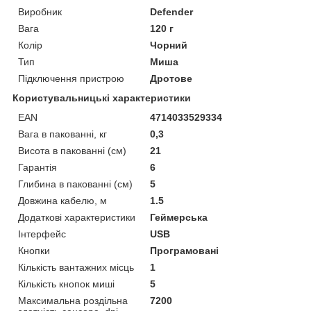
Виробник
Defender
Вага
120 г
Колір
Чорний
Тип
Миша
Підключення пристрою
Дротове
Користувальницькі характеристики
EAN
4714033529334
Вага в пакованні, кг
0,3
Висота в пакованні (см)
21
Гарантія
6
Глибина в пакованні (см)
5
Довжина кабелю, м
1.5
Додаткові характеристики
Геймерська
Інтерфейс
USB
Кнопки
Програмовані
Кількість вантажних місць
1
Кількість кнопок миші
5
Максимальна роздільна
7200