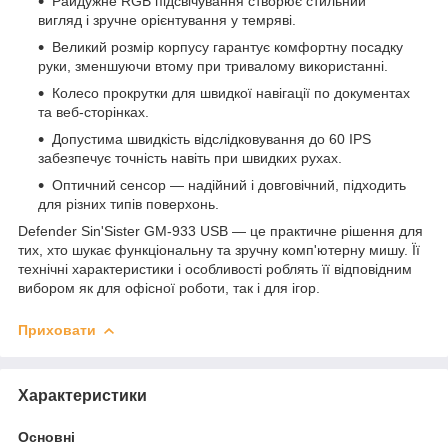
Райдужне RGB підсвічування створює стильний
вигляд і зручне орієнтування у темряві.
Великий розмір корпусу гарантує комфортну посадку
руки, зменшуючи втому при тривалому використанні.
Колесо прокрутки для швидкої навігації по документах
та веб-сторінках.
Допустима швидкість відслідковування до 60 IPS
забезпечує точність навіть при швидких рухах.
Оптичний сенсор — надійний і довговічний, підходить
для різних типів поверхонь.
Defender Sin'Sister GM-933 USB — це практичне рішення для
тих, хто шукає функціональну та зручну комп'ютерну мишу. Її
технічні характеристики і особливості роблять її відповідним
вибором як для офісної роботи, так і для ігор.
Приховати
Характеристики
Основні