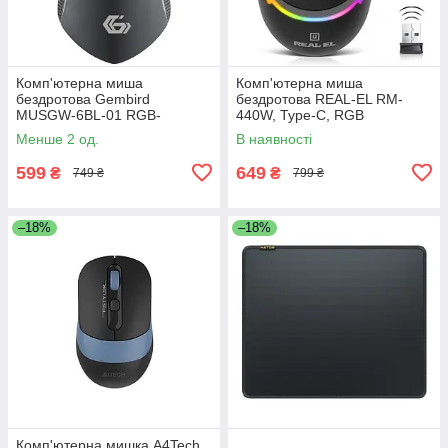
Комп'ютерна миша
Комп'ютерна миша
бездротова Gembird
бездротова REAL-EL RM-
MUSGW-6BL-01 RGB-
440W, Type-C, RGB
підсвічування, 3200 dpi, USB,
підсвічування, оптична, 1600
Менше 2 од.
В наявності
400 мА·ч Black
dpi, 3 кнопки Black
599
649
₴
₴
749 ₴
799 ₴
–18%
–18%
Комп'ютерна мишка A4Tech