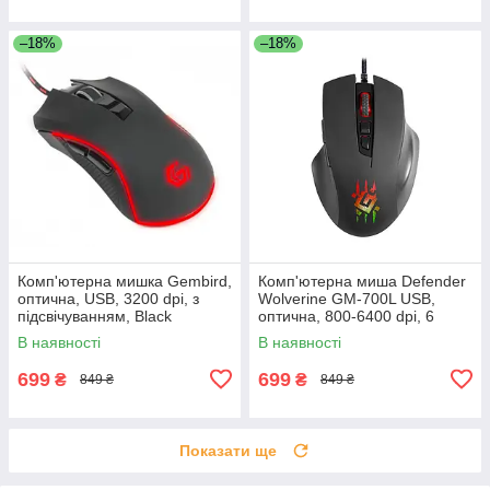
–18%
–18%
Комп'ютерна мишка Gembird,
Комп'ютерна миша Defender
оптична, USB, 3200 dpi, з
Wolverine GM-700L USB,
підсвічуванням, Black
оптична, 800-6400 dpi, 6
кнопок, RGB підсвітка 14
В наявності
В наявності
режимів чорна
699
699
₴
₴
849 ₴
849 ₴
Показати ще