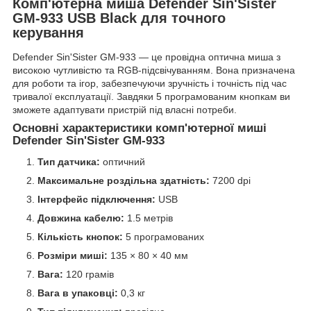
Комп'ютерна миша Defender Sin'Sister
GM-933 USB Black для точного
керування
Defender Sin'Sister GM-933 — це провідна оптична миша з
високою чутливістю та RGB-підсвічуванням. Вона призначена
для роботи та ігор, забезпечуючи зручність і точність під час
тривалої експлуатації. Завдяки 5 програмованим кнопкам ви
зможете адаптувати пристрій під власні потреби.
Основні характеристики комп'ютерної миші
Defender Sin'Sister GM-933
Тип датчика:
оптичний
Максимальне роздільна здатність:
7200 dpi
Інтерфейс підключення:
USB
Довжина кабелю:
1.5 метрів
Кількість кнопок:
5 програмованих
Розміри миші:
135 × 80 × 40 мм
Вага:
120 грамів
Вага в упаковці:
0,3 кг