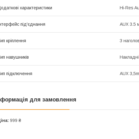
одаткові характеристики
Hi-Res A
нтерфейс під'єднання
AUX 3.5 
ип кріплення
З наголо
ип навушників
Накладні
ип підключення
AUX 3,5
нформація для замовлення
іна:
999 ₴