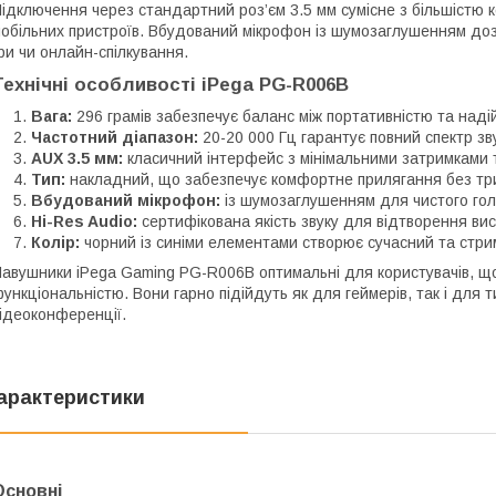
ідключення через стандартний роз’єм 3.5 мм сумісне з більшістю ко
обільних пристроїв. Вбудований мікрофон із шумозаглушенням доз
ри чи онлайн-спілкування.
Технічні особливості iPega PG-R006B
Вага:
296 грамів забезпечує баланс між портативністю та надій
Частотний діапазон:
20-20 000 Гц гарантує повний спектр зву
AUX 3.5 мм:
класичний інтерфейс з мінімальними затримками 
Тип:
накладний, що забезпечує комфортне прилягання без три
Вбудований мікрофон:
із шумозаглушенням для чистого гол
Hi-Res Audio:
сертифікована якість звуку для відтворення вис
Колір:
чорний із синіми елементами створює сучасний та стри
авушники iPega Gaming PG-R006B оптимальні для користувачів, що
ункціональністю. Вони гарно підійдуть як для геймерів, так і для 
ідеоконференції.
арактеристики
Основні