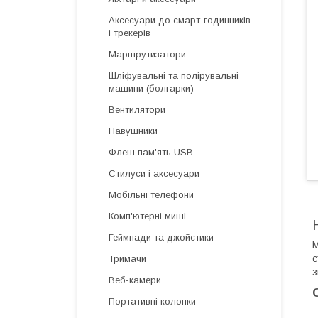
Аксесуари до смарт-годинників
і трекерів
Маршрутизатори
Шліфувальні та полірувальні
машини (болгарки)
Вентилятори
Навушники
Флеш пам'ять USB
Стилуси і аксесуари
Мобільні телефони
Комп'ютерні миші
Геймпади та джойстики
М
с
Тримачи
з
Веб-камери
Портативні колонки