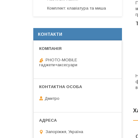
П
Комплект: клавіатура та миша
м
г
КОНТАКТИ
PHOTO-MOBILE
гаджети+аксесуари
Н
ф
в
Дмитро
Х
Запоріжжя, Україна