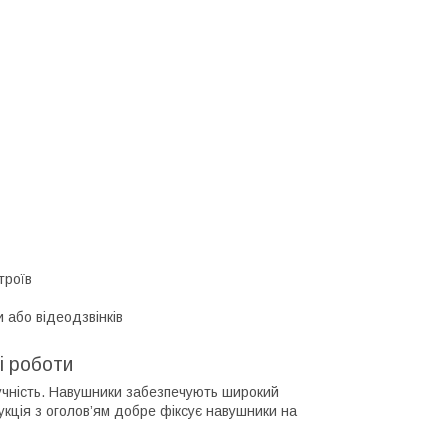
троїв
 або відеодзвінків
і роботи
зручність. Навушники забезпечують широкий
укція з оголов’ям добре фіксує навушники на