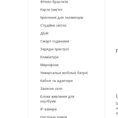
Фітнес-браслети
Карти пам'яті
Кріплення для телевізорів
Студійне світло
ДБЖ
Смарт-годинники
Зарядні пристрої
Клавіатури
Мікрофони
Універсальні мобільні батреї
Кабелі та адаптери
Захисне скло
Блоки живлення для
ноутбуків
Ц
ч
IP-камери
г
Настільні лампи