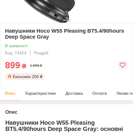
Навушники Hoco W55 Pleasing BT5.4/90hours
Deep Space Gray
В наявності
Код: 74454
Роздріб
899
₴
1 099 ₴
Економія
200 ₴
Опис
Характеристики
Доставка
Оплата
Умови п
Опис
Навушники Hoco W55 Pleasing
BT5.4/90hours Deep Space Gray: основні