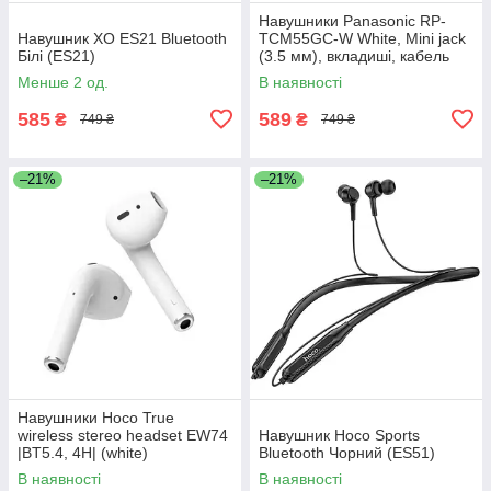
Навушники Panasonic RP-
Навушник XO ES21 Bluetooth
TCM55GC-W White, Mini jack
Білі (ES21)
(3.5 мм), вкладиші, кабель
1,1 м
Менше 2 од.
В наявності
585
589
₴
₴
749 ₴
749 ₴
–21%
–21%
Навушники Hoco True
wireless stereo headset EW74
Навушник Hoco Sports
|BT5.4, 4H| (white)
Bluetooth Чорний (ES51)
В наявності
В наявності