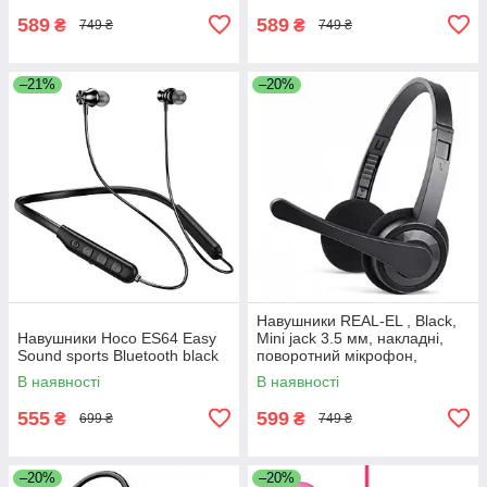
589
589
₴
₴
749 ₴
749 ₴
–21%
–20%
Навушники REAL-EL , Black,
Навушники Hoco ES64 Easy
Mini jack 3.5 мм, накладні,
Sound sports Bluetooth black
поворотний мікрофон,
кабель 1.5 м
В наявності
В наявності
555
599
₴
₴
699 ₴
749 ₴
–20%
–20%