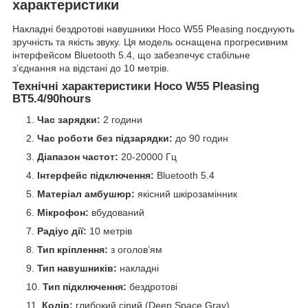
характеристики
Накладні бездротові навушники Hoco W55 Pleasing поєднують
зручність та якість звуку. Ця модель оснащена прогресивним
інтерфейсом Bluetooth 5.4, що забезпечує стабільне
з’єднання на відстані до 10 метрів.
Технічні характеристики Hoco W55 Pleasing
BT5.4/90hours
Час зарядки:
2 години
Час роботи без підзарядки:
до 90 годин
Діапазон частот:
20-20000 Гц
Інтерфейс підключення:
Bluetooth 5.4
Матеріал амбушюр:
якісний шкірозамінник
Мікрофон:
вбудований
Радіус дії:
10 метрів
Тип кріплення:
з оголов’ям
Тип навушників:
накладні
Тип підключення:
бездротові
Колір:
глибокий сірий (Deep Space Gray)