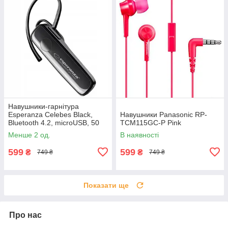
Навушники-гарнітура
Esperanza Celebes Black,
Навушники Panasonic RP-
Bluetooth 4.2, microUSB, 50
TCM115GC-P Pink
мАч, 3.5 год
Менше 2 од.
В наявності
599
599
₴
₴
749 ₴
749 ₴
Показати ще
Про нас