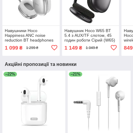
Навушники Hoco
Навушник Hoco W65 BT
Наву
Happiness ANC noise
5.4 з AUX/TF слотом, 45
Hoco
reduction BT headphones
годин роботи Сірий (W65)
wire
W55 Plus |BT5.4, 65-90h,
Milk
1 099
1 149
849
₴
₴
1 299 ₴
1 349 ₴
AUX/TF| Silver
Акційні пропозиції та новинки
–22%
–21%