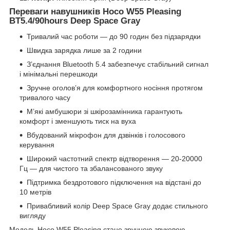
Переваги навушників Hoco W55 Pleasing
BT5.4/90hours Deep Space Gray
Тривалий час роботи — до 90 годин без підзарядки
Швидка зарядка лише за 2 години
З’єднання Bluetooth 5.4 забезпечує стабільний сигнал
і мінімальні перешкоди
Зручне оголов’я для комфортного носіння протягом
тривалого часу
М’які амбушюри зі шкірозамінника гарантують
комфорт і зменшують тиск на вуха
Вбудований мікрофон для дзвінків і голосового
керування
Широкий частотний спектр відтворення — 20-20000
Гц — для чистого та збалансованого звуку
Підтримка бездротового підключення на відстані до
10 метрів
Привабливий колір Deep Space Gray додає стильного
вигляду
Модель Hoco W55 Pleasing стане зручною звуковою