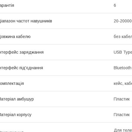
арантія
6
іапазон частот навушників
20-20000
овжина кабелю
без кабе
нтерфейс заряджання
USB Type
нтерфейс під'єднання
Bluetooth
омплектація
кейс, ка
атеріал амбушур
Пластик
атеріал корпусу
Пластик
Для теле