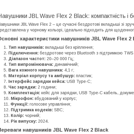
Навушники JBL Wave Flex 2 Black: компактність і
авушники JBL Wave Flex 2 – це сучасні бездротові вкладыші зі зр
редставлена у чорному кольорі, ідеально підходить для щоденно
Основні характеристики навушників JBL Wave Flex 2 
Тип навушників:
вкладыші без кріплення;
Підключення:
бездротове через Bluetooth з підтримкою TWS (
Діапазон частот:
20–20 000 Гц;
Тип випромінювача:
динамічний;
Вага кожного навушника:
4,1 г;
Матеріал корпусу та амбушур:
пластик;
Інтерфейс зарядки кейса:
USB Type-C;
Час зарядки:
2 години;
Комплектація:
кейс для зарядки, USB Type-C кабель, докуме
Мікрофон:
вбудований у корпус;
Функції:
голосове управління;
Підтримка кодеків:
SBC;
Колір:
чорний;
Рік випуску:
2024.
Переваги навушників JBL Wave Flex 2 Black