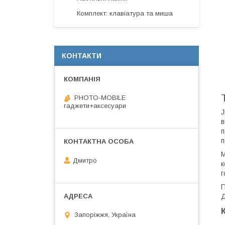
Комплект: клавіатура та миша
КОНТАКТИ
PHOTO-MOBILE
гаджети+аксесуари
J
в
п
п
М
Дмитро
к
г
П
Д
Запоріжжя, Україна