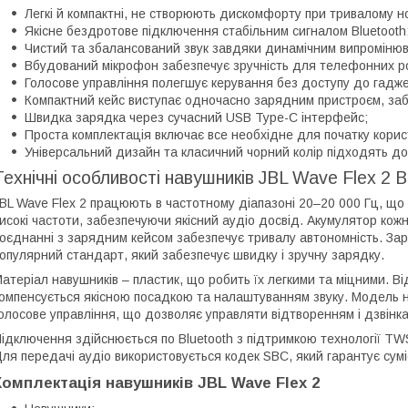
Легкі й компактні, не створюють дискомфорту при тривалому но
Якісне бездротове підключення стабільним сигналом Bluetooth
Чистий та збалансований звук завдяки динамічним випроміню
Вбудований мікрофон забезпечує зручність для телефонних р
Голосове управління полегшує керування без доступу до гадже
Компактний кейс виступає одночасно зарядним пристроєм, за
Швидка зарядка через сучасний USB Type-C інтерфейс;
Проста комплектація включає все необхідне для початку корис
Універсальний дизайн та класичний чорний колір підходять до
Технічні особливості навушників JBL Wave Flex 2 B
BL Wave Flex 2 працюють в частотному діапазоні 20–20 000 Гц, що 
исокі частоти, забезпечуючи якісний аудіо досвід. Акумулятор кож
оєднанні з зарядним кейсом забезпечує тривалу автономність. За
опулярний стандарт, який забезпечує швидку і зручну зарядку.
атеріал навушників – пластик, що робить їх легкими та міцними. В
омпенсується якісною посадкою та налаштуванням звуку. Модель не
олосове управління, що дозволяє управляти відтворенням і дзвінка
ідключення здійснюється по Bluetooth з підтримкою технології TW
ля передачі аудіо використовується кодек SBC, який гарантує суміс
Комплектація навушників JBL Wave Flex 2