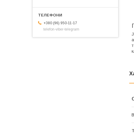
+380 (96) 950-11-17
telefon-viber-telegram
J
а
т
к
Х
В
Т