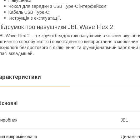
Навушники;
Чохол для зарядки з USB Type-C інтерфейсом;
Кабель USB Type-C;
Інструкція з експлуатації.
Підсумок про навушники JBL Wave Flex 2
BL Wave Flex 2 – це зручні бездротові навушники з якісним звучан
ктивного способу життя і повсякденного використання з мобільним т
ехнології бездротового підключення та функціональний зарядний
ласі вкладышей.
арактеристики
Основні
иробник
JBL
ип випромінювача
Динаміч