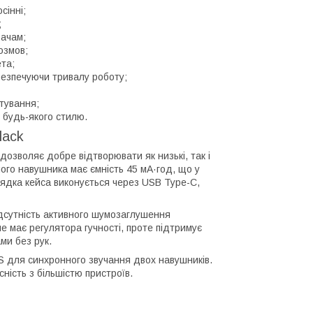
сінні;
;
вачам;
озмов;
та;
безпечуючи тривалу роботу;
тування;
 будь-якого стилю.
lack
дозволяє добре відтворювати як низькі, так і
ного навушника має ємність 45 мА·год, що у
рядка кейса виконується через USB Type-C,
ідсутність активного шумозаглушення
 має регулятора гучності, проте підтримує
ми без рук.
S для синхронного звучання двох навушників.
ність з більшістю пристроїв.