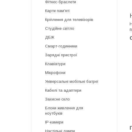
Фітнес-браслети
Карти пам'яті
Кріплення для телевізорів
Н
Студійне світло
п
ДБЖ
Смарт-годинники
Зарядні пристрої
Клавіатури
Мікрофони
Універсальні мобільні батреї
Кабелі та адаптери
Захисне скло
Блоки живлення для
ноутбуків
IP-камери
Настільні лампи