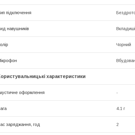
ип підключення
Бездрото
ид навушників
Вкладиш
олір
Чорний
ікрофон
Вбудова
Користувальницькі характеристики
кустичне оформлення
-
ага
4.1 г
ас заряджання, год
2