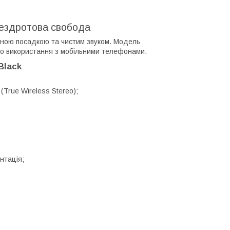
 бездротова свобода
учною посадкою та чистим звуком. Модель
го використання з мобільними телефонами.
Black
True Wireless Stereo);
нтація;