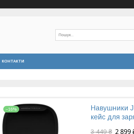
КОНТАКТИ
Навушники JB
–16%
кейс для зар
2 899 
3 449 ₴