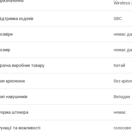
ризначення
Wireless 
ідтримка кодеків
SBC
озміри
немає да
озмір
немає да
раїна-виробник товару
Китай
ип кріплення
без кріпл
ип навушників
Вкладки
орма штекера
немає
ункції та можливості
голосове