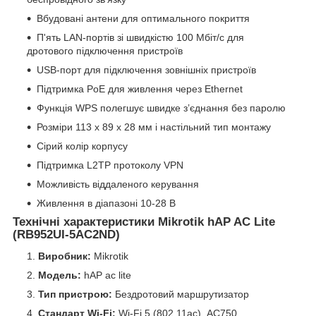
Вбудовані антени для оптимального покриття
П'ять LAN-портів зі швидкістю 100 Мбіт/с для
дротового підключення пристроїв
USB-порт для підключення зовнішніх пристроїв
Підтримка PoE для живлення через Ethernet
Функція WPS полегшує швидке з’єднання без паролю
Розміри 113 x 89 x 28 мм і настільний тип монтажу
Сірий колір корпусу
Підтримка L2TP протоколу VPN
Можливість віддаленого керування
Живлення в діапазоні 10-28 В
Технічні характеристики Mikrotik hAP AC Lite
(RB952UI-5AC2ND)
Виробник:
Mikrotik
Модель:
hAP ac lite
Тип пристрою:
Бездротовий маршрутизатор
Стандарт Wi-Fi:
Wi-Fi 5 (802.11ac), АС750