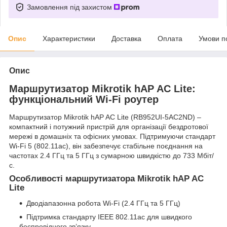
Замовлення під захистом
Опис
Характеристики
Доставка
Оплата
Умови п
Опис
Маршрутизатор Mikrotik hAP AC Lite:
функціональний Wi-Fi роутер
Маршрутизатор Mikrotik hAP AC Lite (RB952UI-5AC2ND) –
компактний і потужний пристрій для організації бездротової
мережі в домашніх та офісних умовах. Підтримуючи стандарт
Wi-Fi 5 (802.11ac), він забезпечує стабільне поєднання на
частотах 2.4 ГГц та 5 ГГц з сумарною швидкістю до 733 Мбіт/
с.
Особливості маршрутизатора Mikrotik hAP AC
Lite
Дводіапазонна робота Wi-Fi (2.4 ГГц та 5 ГГц)
Підтримка стандарту IEEE 802.11ac для швидкого
беспровідного зв’язку