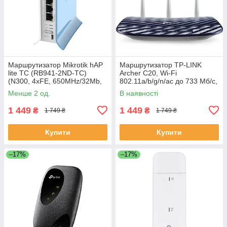
Маршрутизатор Mikrotik hAP
Маршрутизатор TP-LINK
lite TC (RB941-2ND-TC)
Archer C20, Wi-Fi
(N300, 4xFE, 650MHz/32Mb,
802.11a/b/g/n/ac до 733 Мб/с,
1,5 dBi, T
2.4/5 ГГц, 4 LAN, IPTV,
Менше 2 од.
В наявності
FTP/Print server
1 449
1 449
₴
₴
1 749 ₴
1 749 ₴
Купити
Купити
–17%
–17%