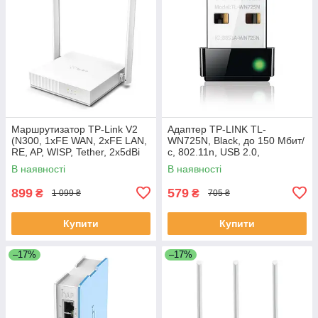
Маршрутизатор TP-Link V2
Адаптер TP-LINK TL-
(N300, 1xFE WAN, 2xFE LAN,
WN725N, Black, до 150 Мбит/
RE, AP, WISP, Tether, 2x5dBi
с, 802.11n, USB 2.0,
антени) White
вбудована антена,
В наявності
В наявності
ультракомпактний розмір
899
579
₴
₴
1 099 ₴
705 ₴
Купити
Купити
–17%
–17%