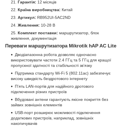
Гарантія:
12 місяців
Країна виробництва:
Китай
Артикул:
RB952UI-5AC2ND
Живлення:
10-28 В
Комплект поставки:
маршрутизатор, блок
живлення, документація
Переваги маршрутизатора Mikrotik hAP AC Lite
Дводіапазонна робота дозволяє одночасно
використовувати частоти 2.4 ГГц та 5 ГГц для кращої
пропускної здатності та стабільності зв’язку
Підтримка стандарту Wi-Fi 5 (802.11ac) забезпечує
високу швидкість бездротового інтернету
П’ять LAN-портів для надійного дротового
підключення різних пристроїв
Вбудовані антени гарантують якісне покриття без
зайвих зовнішніх елементів
USB-порт розширює можливості підключення
додаткових пристроїв, наприклад, зовнішніх
накопичувачів