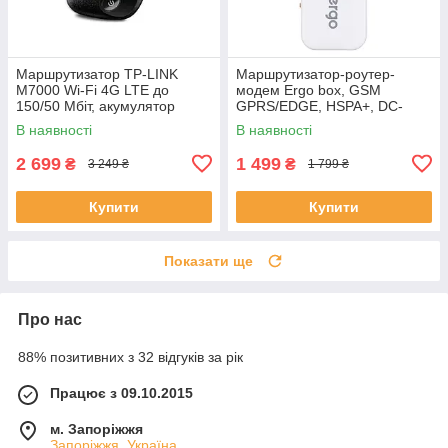
Маршрутизатор TP-LINK
Маршрутизатор-роутер-
M7000 Wi-Fi 4G LTE до
модем Ergo box, GSM
150/50 Мбіт, акумулятор
GPRS/EDGE, HSPA+, DC-
2000mAh, OLED 1.4",
HSPA+, LTE, тип підключення
В наявності
В наявності
підтримка до 15 пт
USB
2 699
1 499
₴
₴
3 249 ₴
1 799 ₴
Купити
Купити
Показати ще
Про нас
88% позитивних з 32 відгуків за рік
Працює з 09.10.2015
м. Запоріжжя
Запоріжжя, Україна