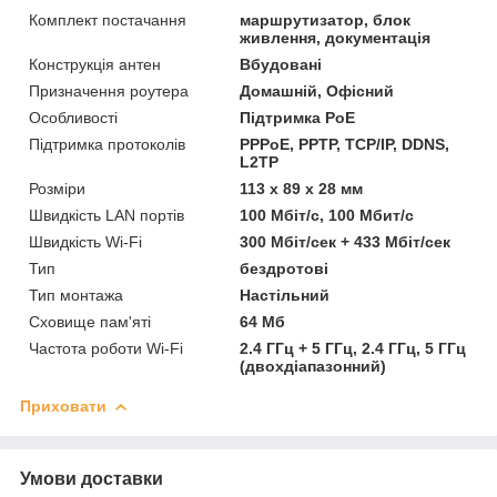
Комплект постачання
маршрутизатор, блок
живлення, документація
Конструкція антен
Вбудовані
Призначення роутера
Домашній, Офісний
Особливості
Підтримка PoE
Підтримка протоколів
PPPoE, PPTP, TCP/IP, DDNS,
L2TP
Розміри
113 x 89 x 28 мм
Швидкість LAN портів
100 Мбіт/с, 100 Мбит/с
Швидкість Wi-Fi
300 Мбіт/сек + 433 Мбіт/сек
Тип
бездротові
Тип монтажа
Настільний
Сховище пам'яті
64 Мб
Частота роботи Wi-Fi
2.4 ГГц + 5 ГГц, 2.4 ГГц, 5 ГГц
(двохдіапазонний)
Приховати
Умови доставки