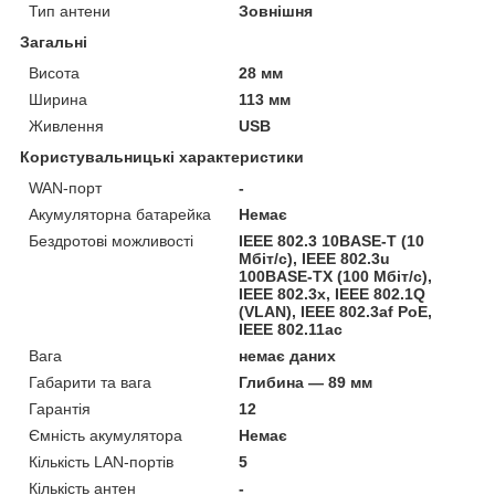
Тип антени
Зовнішня
Загальні
Висота
28 мм
Ширина
113 мм
Живлення
USB
Користувальницькі характеристики
WAN-порт
-
Акумуляторна батарейка
Немає
Бездротові можливості
IEEE 802.3 10BASE-T (10
Мбіт/с), IEEE 802.3u
100BASE-TX (100 Мбіт/с),
IEEE 802.3x, IEEE 802.1Q
(VLAN), IEEE 802.3af PoE,
IEEE 802.11ac
Вага
немає даних
Габарити та вага
Глибина — 89 мм
Гарантія
12
Ємність акумулятора
Немає
Кількість LAN-портів
5
Кількість антен
-