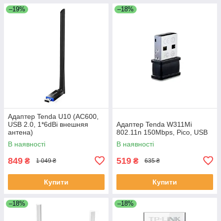
–19%
–18%
Адаптер Tenda U10 (AC600,
USB 2.0, 1*6dBi внешняя
Адаптер Tenda W311Mi
антена)
802.11n 150Mbps, Pico, USB
В наявності
В наявності
849
519
₴
₴
1 049 ₴
635 ₴
Купити
Купити
–18%
–18%