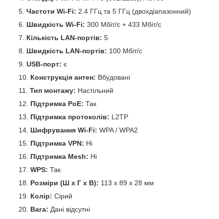
Частоти Wi-Fi:
2.4 ГГц та 5 ГГц (двохдіапазонний)
Швидкість Wi-Fi:
300 Мбіт/с + 433 Мбіт/с
Кількість LAN-портів:
5
Швидкість LAN-портів:
100 Мбіт/с
USB-порт:
є
Конструкція антен:
Вбудовані
Тип монтажу:
Настільний
Підтримка PoE:
Так
Підтримка протоколів:
L2TP
Шифрування Wi-Fi:
WPA / WPA2
Підтримка VPN:
Ні
Підтримка Mesh:
Ні
WPS:
Так
Розміри (Ш х Г х В):
113 x 89 x 28 мм
Колір:
Сірий
Вага:
Дані відсутні