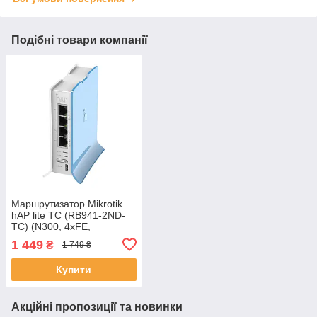
Подібні товари компанії
Маршрутизатор Mikrotik
hAP lite TC (RB941-2ND-
TC) (N300, 4xFE,
650MHz/32Mb, 1,5 dBi, T
1 449
₴
1 749 ₴
Купити
Акційні пропозиції та новинки