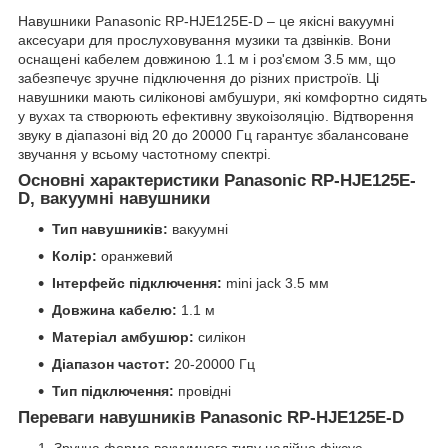
Навушники Panasonic RP-HJE125E-D – це якісні вакуумні
аксесуари для прослуховування музики та дзвінків. Вони
оснащені кабелем довжиною 1.1 м і роз'ємом 3.5 мм, що
забезпечує зручне підключення до різних пристроїв. Ці
навушники мають силіконові амбушури, які комфортно сидять
у вухах та створюють ефективну звукоізоляцію. Відтворення
звуку в діапазоні від 20 до 20000 Гц гарантує збалансоване
звучання у всьому частотному спектрі.
Основні характеристики Panasonic RP-HJE125E-
D, вакуумні навушники
Тип навушників:
вакуумні
Колір:
оранжевий
Інтерфейс підключення:
mini jack 3.5 мм
Довжина кабелю:
1.1 м
Матеріал амбушюр:
силікон
Діапазон частот:
20-20000 Гц
Тип підключення:
провідні
Переваги навушників Panasonic RP-HJE125E-D
Зручна форма вакуумного типу надійно фіксує