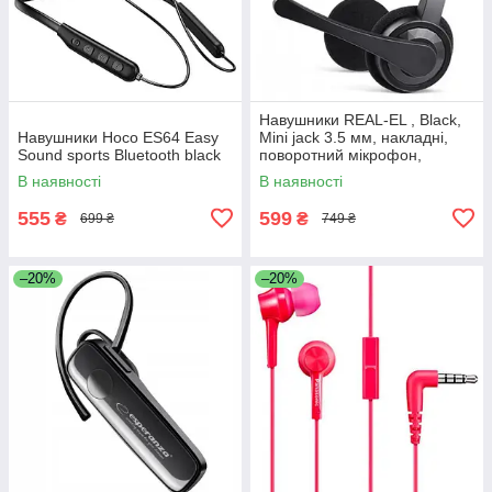
Навушники REAL-EL , Black,
Навушники Hoco ES64 Easy
Mini jack 3.5 мм, накладні,
Sound sports Bluetooth black
поворотний мікрофон,
кабель 1.5 м
В наявності
В наявності
555
599
₴
₴
699 ₴
749 ₴
–20%
–20%