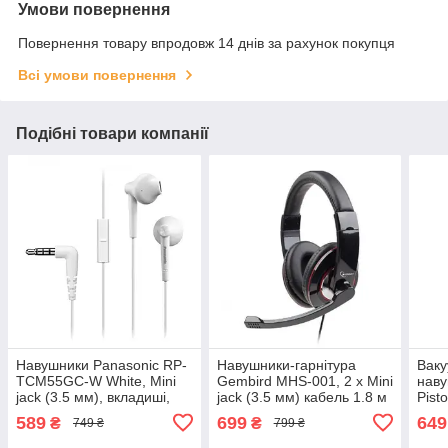
Умови повернення
Повернення товару впродовж 14 днів за рахунок покупця
Всі умови повернення
Подібні товари компанії
Навушники Panasonic RP-
Навушники-гарнітура
Ваку
TCM55GC-W White, Mini
Gembird MHS-001, 2 x Mini
наву
jack (3.5 мм), вкладиші,
jack (3.5 мм) кабель 1.8 м
Pist
кабель 1,1 м
Black
ZBW4
589
699
649
₴
₴
749 ₴
799 ₴
мікр
мм, 