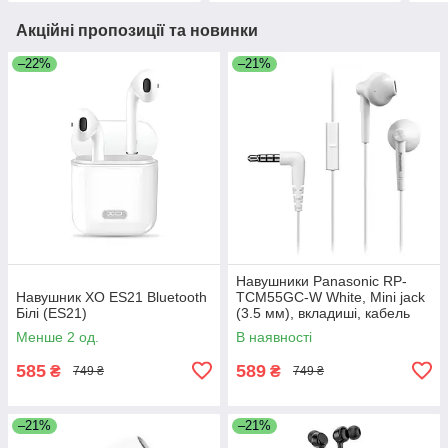
Акційні пропозиції та новинки
–22%
–21%
Навушники Panasonic RP-
Навушник XO ES21 Bluetooth
TCM55GC-W White, Mini jack
Білі (ES21)
(3.5 мм), вкладиші, кабель
1,1 м
Менше 2 од.
В наявності
585
589
₴
₴
749 ₴
749 ₴
–21%
–21%