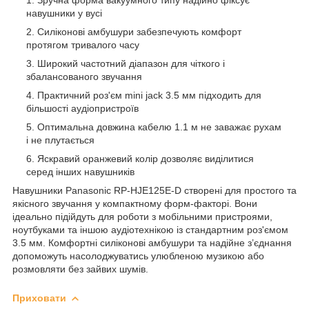
навушники у вусі
Силіконові амбушури забезпечують комфорт
протягом тривалого часу
Широкий частотний діапазон для чіткого і
збалансованого звучання
Практичний роз'єм mini jack 3.5 мм підходить для
більшості аудіопристроїв
Оптимальна довжина кабелю 1.1 м не заважає рухам
і не плутається
Яскравий оранжевий колір дозволяє виділитися
серед інших навушників
Навушники Panasonic RP-HJE125E-D створені для простого та
якісного звучання у компактному форм-факторі. Вони
ідеально підійдуть для роботи з мобільними пристроями,
ноутбуками та іншою аудіотехнікою із стандартним роз'ємом
3.5 мм. Комфортні силіконові амбушури та надійне з’єднання
допоможуть насолоджуватись улюбленою музикою або
розмовляти без зайвих шумів.
Приховати