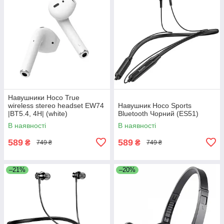
Навушники Hoco True
wireless stereo headset EW74
Навушник Hoco Sports
|BT5.4, 4H| (white)
Bluetooth Чорний (ES51)
В наявності
В наявності
589
589
₴
₴
749 ₴
749 ₴
–21%
–20%