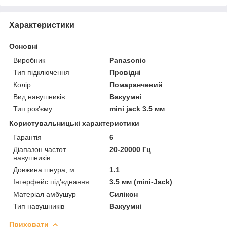
Характеристики
Основні
Виробник
Panasonic
Тип підключення
Провідні
Колір
Помаранчевий
Вид навушників
Вакуумні
Тип роз'єму
mini jack 3.5 мм
Користувальницькі характеристики
Гарантія
6
Діапазон частот
20-20000 Гц
навушників
Довжина шнура, м
1.1
Інтерфейс під'єднання
3.5 мм (mini-Jack)
Матеріал амбушур
Силікон
Тип навушників
Вакуумні
Приховати