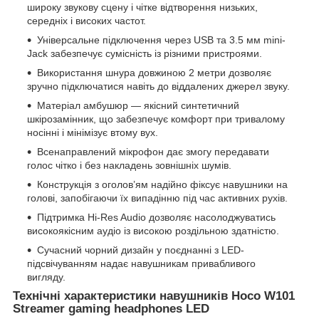
широку звукову сцену і чітке відтворення низьких,
середніх і високих частот.
Універсальне підключення через USB та 3.5 мм mini-
Jack забезпечує сумісність із різними пристроями.
Використання шнура довжиною 2 метри дозволяє
зручно підключатися навіть до віддалених джерел звуку.
Матеріал амбушюр — якісний синтетичний
шкірозамінник, що забезпечує комфорт при тривалому
носінні і мінімізує втому вух.
Всенаправлений мікрофон дає змогу передавати
голос чітко і без накладень зовнішніх шумів.
Конструкція з оголов’ям надійно фіксує навушники на
голові, запобігаючи їх випадінню під час активних рухів.
Підтримка Hi-Res Audio дозволяє насолоджуватись
високоякісним аудіо із високою роздільною здатністю.
Сучасний чорний дизайн у поєднанні з LED-
підсвічуванням надає навушникам привабливого
вигляду.
Технічні характеристики навушників Hoco W101
Streamer gaming headphones LED