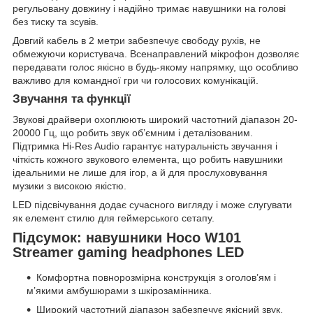
регульовану довжину і надійно тримає навушники на голові
без тиску та зсувів.
Довгий кабель в 2 метри забезпечує свободу рухів, не
обмежуючи користувача. Всенаправлений мікрофон дозволяє
передавати голос якісно в будь-якому напрямку, що особливо
важливо для командної гри чи голосових комунікацій.
Звучання та функції
Звукові драйвери охоплюють широкий частотний діапазон 20-
20000 Гц, що робить звук об’ємним і деталізованим.
Підтримка Hi-Res Audio гарантує натуральність звучання і
чіткість кожного звукового елемента, що робить навушники
ідеальними не лише для ігор, а й для прослуховування
музики з високою якістю.
LED підсвічування додає сучасного вигляду і може слугувати
як елемент стилю для геймерського сетапу.
Підсумок: навушники Hoco W101
Streamer gaming headphones LED
Комфортна повнорозмірна конструкція з оголов’ям і
м’якими амбушюрами з шкірозамінника.
Широкий частотний діапазон забезпечує якісний звук.