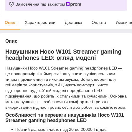
Замовлення під захистом
Опис
Характеристики
Доставка
Оплата
Умови п
Опис
Навушники Hoco W101 Streamer gaming
headphones LED: огляд моделі
Навушники Hoco W101 Streamer gaming headphones LED —
це повнорозмірні геймерські навушники з універсальним
типом підключення та якісним звуком. Вони створені для
геймерів та користувачів, які цінують комфорт і чисте
відтворення аудіо. У цій моделі передбачене LED-
підсвічування, що робить їх стильними та сучасними. Основна
мета навушників — забезпечити комфортне і тривале
використання під час ігрових сесій або роботі за комп’ютером.
Особливості та переваги навушників Hoco W101
Streamer gaming headphones LED
Повний діапазон частот від 20 до 20000 Гц дає