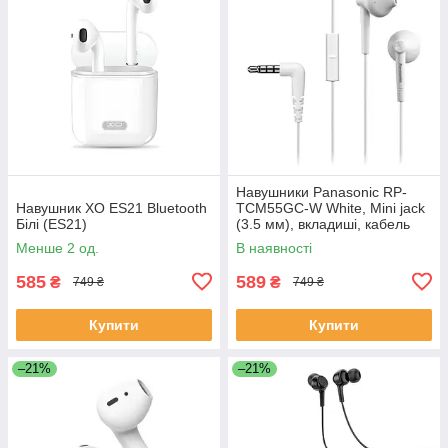
Навушники Panasonic RP-
Навушник XO ES21 Bluetooth
TCM55GC-W White, Mini jack
Білі (ES21)
(3.5 мм), вкладиші, кабель
1,1 м
Менше 2 од.
В наявності
585
589
₴
₴
749 ₴
749 ₴
Купити
Купити
–21%
–21%