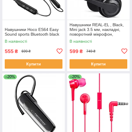
Навушники REAL-EL , Black,
Навушники Hoco ES64 Easy
Mini jack 3.5 мм, накладні,
Sound sports Bluetooth black
поворотний мікрофон,
кабель 1.5 м
В наявності
В наявності
555
599
₴
₴
699 ₴
749 ₴
Купити
Купити
–20%
–20%