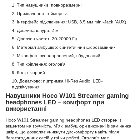
Тип навушників: повноразмерні
Призначення: геймерські
Інтерфейс підключення: USB, 3.5 мм mini-Jack (AUX)
Довжина шнура: 2 м
Діапазон частот: 20-20000 Гц
Матеріал амбушюр: синтетичний шкірозамінник
Мікрофон: всенаправлений, вбудований
Тип кріплення: оголов’я
Колір: чорний
Додатково: підтримка Hi-Res Audio, LED-
підсвічування
Навушники Hoco W101 Streamer gaming
headphones LED – комфорт при
використанні
Hoco W101 Streamer gaming headphones LED створені з
акцентом на зручність. М’які амбушюри виконані із замінника
шкіри, що дозволяє уникнути дискомфорту навіть після
багатогодинних сесій у грі чи роботі. Оголов’я має