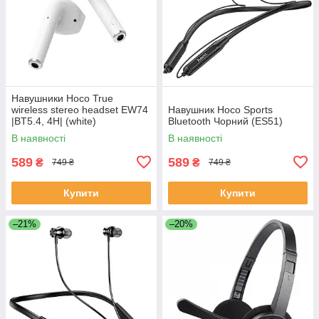
Навушники Hoco True
wireless stereo headset EW74
Навушник Hoco Sports
|BT5.4, 4H| (white)
Bluetooth Чорний (ES51)
В наявності
В наявності
589
589
₴
₴
749 ₴
749 ₴
Купити
Купити
–21%
–20%