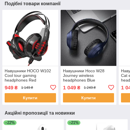
Подібні товари компанії
Навушники HOCO W102
Навушники Hoco W28
Нав
Cool tour gaming
Journey wireless
Cat 
headphones Red
headphones Blue
head
949
1 049
1 0
₴
₴
1 149 ₴
1 249 ₴
Купити
Купити
Акційні пропозиції та новинки
–22%
–21%