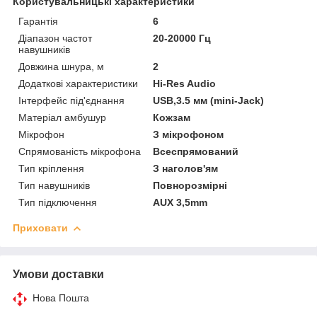
Користувальницькі характеристики
Гарантія
6
Діапазон частот
20-20000 Гц
навушників
Довжина шнура, м
2
Додаткові характеристики
Hi-Res Audio
Інтерфейс під'єднання
USB,3.5 мм (mini-Jack)
Матеріал амбушур
Кожзам
Мікрофон
З мікрофоном
Спрямованість мікрофона
Всеспрямований
Тип кріплення
З наголов'ям
Тип навушників
Повнорозмірні
Тип підключення
AUX 3,5mm
Приховати
Умови доставки
Нова Пошта