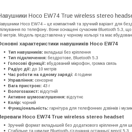
Навушники Hoco EW74 True wireless stereo heads
авушники Hoco EW74 – це компактний та зручний варіант для без
пілкування по телефону. Вони оснащені сучасним Bluetooth 5.3, що 
0 метрів. Модель представлена у чорному кольорі та має вбудовани
Основні характеристики навушників Hoco EW74
Тип навушників:
вкладыші без кріплення
Тип підключення:
бездротове, Bluetooth 5.3
Голосові функції:
вбудований мікрофон, громка связь
Радіус дії:
до 10 метрів
Час роботи на одному заряді:
4 години
Управління:
сенсорне
Вага пристрою:
43 г
Вологозахист:
відсутній
Активне шумозаглушення:
відсутнє
Колір:
чорний
Функціональність:
гарнітура для телефонних дзвінків і музи
Переваги Hoco EW74 True wireless stereo headset
Зручний формат вкладышей без додаткового кріплення для ш
Стабільне та швидке Bluetooth-з’єднання останньої версії 5.3