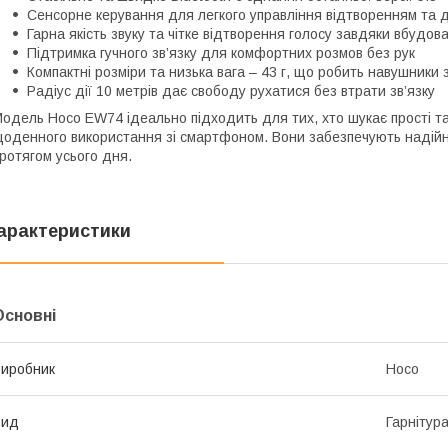
Сенсорне керування для легкого управління відтворенням та 
Гарна якість звуку та чітке відтворення голосу завдяки вбудо
Підтримка гучного зв’язку для комфортних розмов без рук
Компактні розміри та низька вага – 43 г, що робить навушники
Радіус дії 10 метрів дає свободу рухатися без втрати зв’язку
одель Hoco EW74 ідеально підходить для тих, хто шукає прості т
оденного використання зі смартфоном. Вони забезпечують надійний
ротягом усього дня.
арактеристики
Основні
иробник
Hoco
Вид
Гарнітур