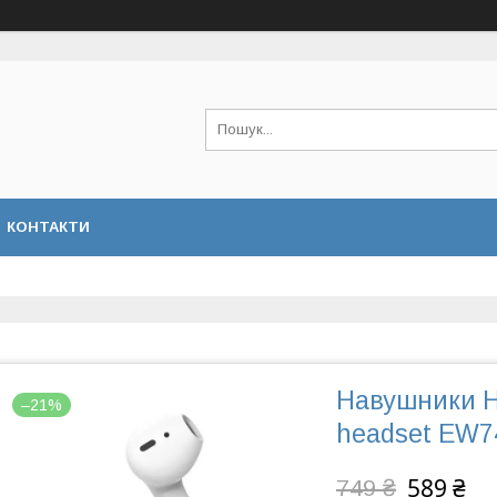
КОНТАКТИ
Навушники Ho
–21%
headset EW74 
589 ₴
749 ₴