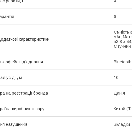
ас роботи, г
4
арантія
6
Ємність 
мАг, Мат
одаткові характеристики
53,8 х 44
Є гучний 
нтерфейс під'єднання
Bluetooth
адіус дії, м
10
раїна реєстрації бренда
Данія
раїна-виробник товару
Китай (Т
ип навушників
Вкладки