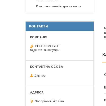
Комплект: клавіатура та миша
КОНТАКТИ
М
щ
п
PHOTO-MOBILE
гаджети+аксесуари
Х
Дмитро
В
Запоріжжя, Україна