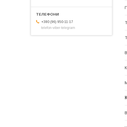
П
+380 (96) 950-11-17
Т
telefon-viber-telegram
Т
В
К
М
В