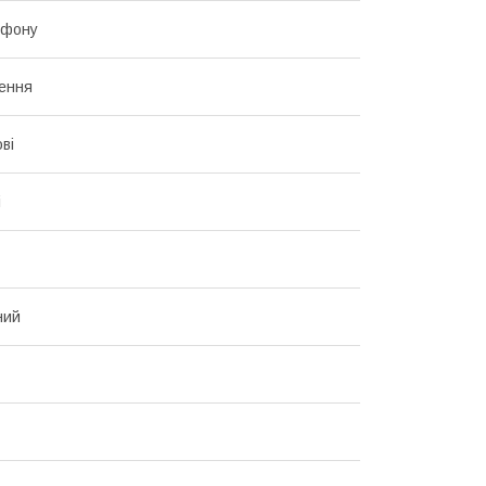
ефону
лення
ві
і
ний