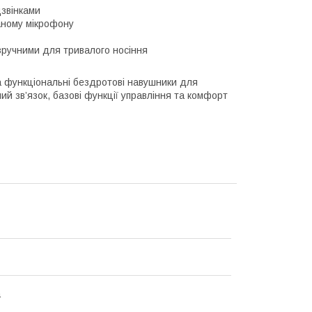
дзвінками
ваному мікрофону
 зручними для тривалого носіння
а функціональні бездротові навушники для
 зв’язок, базові функції управління та комфорт
а