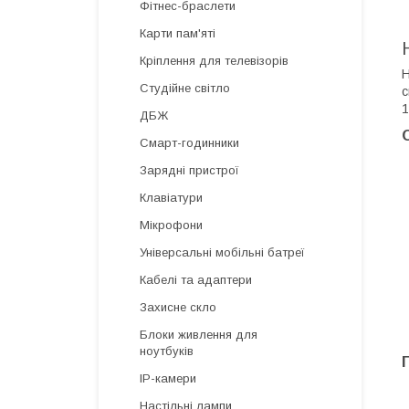
Фітнес-браслети
Карти пам'яті
Кріплення для телевізорів
Н
Студійне світло
с
1
ДБЖ
Смарт-годинники
Зарядні пристрої
Клавіатури
Мікрофони
Універсальні мобільні батреї
Кабелі та адаптери
Захисне скло
Блоки живлення для
ноутбуків
IP-камери
Настільні лампи