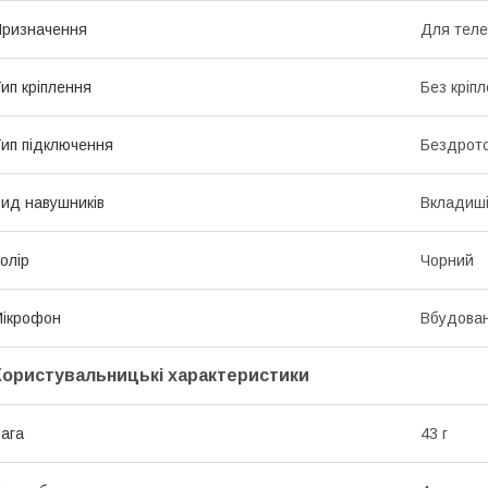
ризначення
Для тел
ип кріплення
Без кріп
ип підключення
Бездрото
ид навушників
Вкладиш
олір
Чорний
ікрофон
Вбудова
Користувальницькі характеристики
ага
43 г