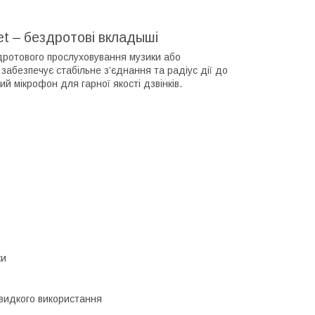
et – бездротові вкладыші
дротового прослуховування музики або
забезпечує стабільне з’єднання та радіус дії до
й мікрофон для гарної якості дзвінків.
ки
видкого використання