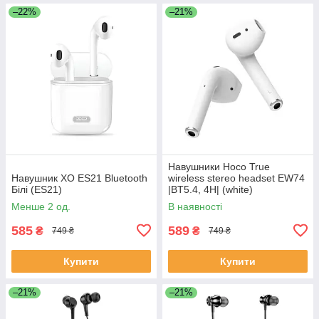
–22%
–21%
Навушники Hoco True
Навушник XO ES21 Bluetooth
wireless stereo headset EW74
Білі (ES21)
|BT5.4, 4H| (white)
Менше 2 од.
В наявності
585
589
₴
₴
749 ₴
749 ₴
Купити
Купити
–21%
–21%