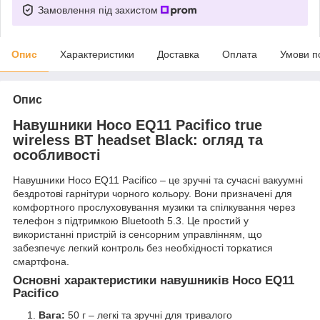
Замовлення під захистом
Опис
Характеристики
Доставка
Оплата
Умови п
Опис
Навушники Hoco EQ11 Pacifico true
wireless BT headset Black: огляд та
особливості
Навушники Hoco EQ11 Pacifico – це зручні та сучасні вакуумні
бездротові гарнітури чорного кольору. Вони призначені для
комфортного прослуховування музики та спілкування через
телефон з підтримкою Bluetooth 5.3. Це простий у
використанні пристрій із сенсорним управлінням, що
забезпечує легкий контроль без необхідності торкатися
смартфона.
Основні характеристики навушників Hoco EQ11
Pacifico
Вага:
50 г – легкі та зручні для тривалого