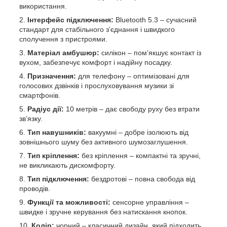
використання.
Інтерфейс підключення:
Bluetooth 5.3 – сучасний
стандарт для стабільного з’єднання і швидкого
сполучення з пристроями.
Матеріал амбушюр:
силікон – пом’якшує контакт із
вухом, забезпечує комфорт і надійну посадку.
Призначення:
для телефону – оптимізовані для
голосових дзвінків і прослуховування музики зі
смартфонів.
Радіус дії:
10 метрів – дає свободу руху без втрати
зв’язку.
Тип навушників:
вакуумні – добре ізолюють від
зовнішнього шуму без активного шумозаглушення.
Тип кріплення:
без кріплення – компактні та зручні,
не викликають дискомфорту.
Тип підключення:
бездротові – повна свобода від
проводів.
Функції та можливості:
сенсорне управління –
швидке і зручне керування без натискання кнопок.
Колір:
чорний – класичний дизайн, який підходить