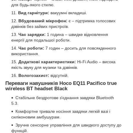
для будь-якого стилю.
Вид гарнітури:
вакуумні вкладиші.
Вбудований мікрофон:
є – підтримка голосових
дзвінків без зайвих пристроїв.
Час зарядки:
1 година – швидке відновлення
енергії для подальшої роботи.
Час роботи:
7 годин – досить для повсякденного
використання.
Додаткові характеристики:
Hi-Fi Audio – висока
якість звуку для музики та дзвінків.
Вологозахист:
відсутній.
Переваги навушників Hoco EQ11 Pacifico true
wireless BT headset Black
Стабільне бездротове з'єднання завдяки Bluetooth
5.3.
Комфортне тривале носіння завдяки легкій вазі і
силіконовим амбушурам.
Зручне сенсорне управління для швидкого доступу до
функцій.