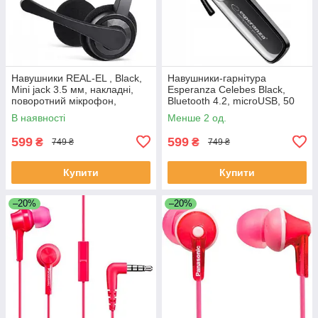
Навушники REAL-EL , Black,
Навушники-гарнітура
Mini jack 3.5 мм, накладні,
Esperanza Celebes Black,
поворотний мікрофон,
Bluetooth 4.2, microUSB, 50
кабель 1.5 м
мАч, 3.5 год
В наявності
Менше 2 од.
599
599
₴
₴
749 ₴
749 ₴
Купити
Купити
–20%
–20%