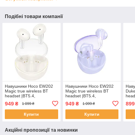
Подібні товари компанії
Навушники Hoco EW202
Навушники Hoco EW202
Нав
Magic true wireless BT
Magic true wireless BT
Duke
headset |BT5.4,
headset |BT5.4,
head
35/350mAh, 6h, ipx4| Milky
35/350mAh, 6h, ipx4|
40/4
949
949
899
₴
₴
1 099 ₴
1 099 ₴
white
Purple
Купити
Купити
Акційні пропозиції та новинки