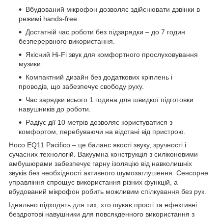
Вбудований мікрофон дозволяє здійснювати дзвінки в
режимі hands-free.
Достатній час роботи без підзарядки – до 7 годин
безперервного використання.
Якісний Hi-Fi звук для комфортного прослуховування
музики.
Компактний дизайн без додаткових кріплень і
проводів, що забезпечує свободу руху.
Час зарядки всього 1 година для швидкої підготовки
навушників до роботи.
Радіус дії 10 метрів дозволяє користуватися з
комфортом, перебуваючи на відстані від пристрою.
Hoco EQ11 Pacifico – це баланс якості звуку, зручності і
сучасних технологій. Вакуумна конструкція з силіконовими
амбушюрами забезпечує гарну ізоляцію від навколишніх
звуків без необхідності активного шумозаглушення. Сенсорне
управління спрощує використання різних функцій, а
вбудований мікрофон робить можливим спілкування без рук.
Ідеально підходять для тих, хто шукає прості та ефективні
бездротові навушники для повсякденного використання з