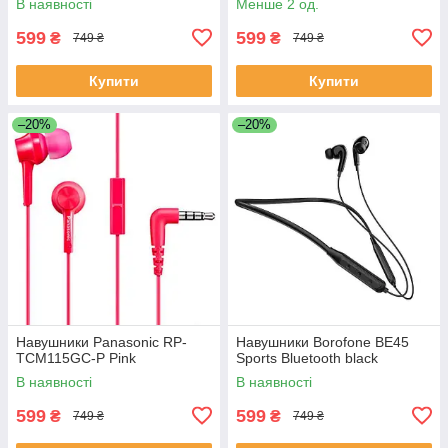
В наявності
Менше 2 од.
599
599
₴
₴
749 ₴
749 ₴
Купити
Купити
–20%
–20%
Навушники Panasonic RP-
Навушники Borofone BE45
TCM115GC-P Pink
Sports Bluetooth black
В наявності
В наявності
599
599
₴
₴
749 ₴
749 ₴