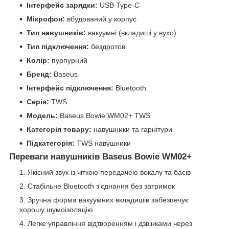
Інтерфейс зарядки:
USB Type-C
Мікрофон:
вбудований у корпус
Тип навушників:
вакуумні (вкладиші у вухо)
Тип підключення:
бездротові
Колір:
пурпурний
Бренд:
Baseus
Інтерфейс підключення:
Bluetooth
Серія:
TWS
Модель:
Baseus Bowie WM02+ TWS
Категорія товару:
навушники та гарнітури
Підкатегорія:
TWS навушники
Переваги навушників Baseus Bowie WM02+
Якісний звук із чіткою передачею вокалу та басів
Стабільне Bluetooth з'єднання без затримок
Зручна форма вакуумних вкладишів забезпечує
хорошу шумоізоляцію
Легке управління відтворенням і дзвінками через