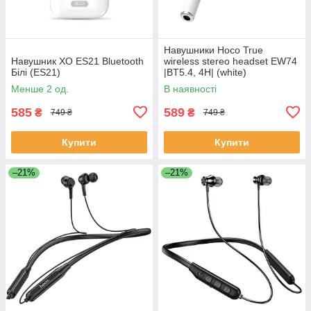
Навушники Hoco True
Навушник XO ES21 Bluetooth
wireless stereo headset EW74
Білі (ES21)
|BT5.4, 4H| (white)
Менше 2 од.
В наявності
585
589
₴
₴
749 ₴
749 ₴
Купити
Купити
–21%
–21%