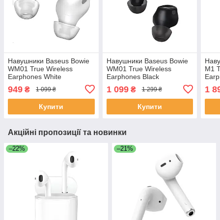
Навушники Baseus Bowie
Навушники Baseus Bowie
Наву
WM01 True Wireless
WM01 True Wireless
M1 T
Earphones White
Earphones Black
Earp
NGTW370001
949
1 099
1 8
₴
₴
1 099 ₴
1 299 ₴
Купити
Купити
Акційні пропозиції та новинки
–22%
–21%