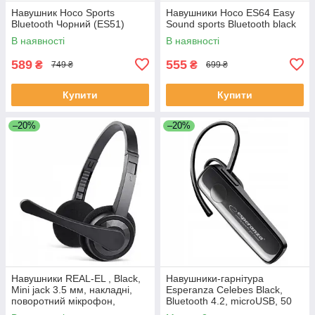
Навушник Hoco Sports
Навушники Hoco ES64 Easy
Bluetooth Чорний (ES51)
Sound sports Bluetooth black
В наявності
В наявності
589
555
₴
₴
749 ₴
699 ₴
Купити
Купити
–20%
–20%
Навушники REAL-EL , Black,
Навушники-гарнітура
Mini jack 3.5 мм, накладні,
Esperanza Celebes Black,
поворотний мікрофон,
Bluetooth 4.2, microUSB, 50
кабель 1.5 м
мАч, 3.5 год