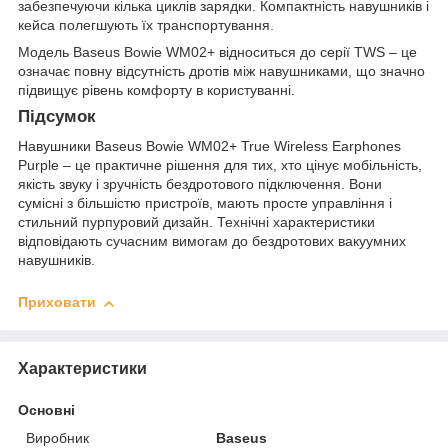
забезпечуючи кілька циклів зарядки. Компактність навушників і
кейса полегшують їх транспортування.
Модель Baseus Bowie WM02+ відноситься до серії TWS – це
означає повну відсутність дротів між навушниками, що значно
підвищує рівень комфорту в користуванні.
Підсумок
Навушники Baseus Bowie WM02+ True Wireless Earphones
Purple – це практичне рішення для тих, хто цінує мобільність,
якість звуку і зручність бездротового підключення. Вони
сумісні з більшістю пристроїв, мають просте управління і
стильний пурпуровий дизайн. Технічні характеристики
відповідають сучасним вимогам до бездротових вакуумних
навушників.
Приховати
Характеристики
Основні
Виробник
Baseus