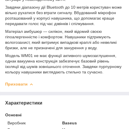
Завдяки діапазону дії Bluetooth до 10 метрів користувач може
вільно рухатися без втрати сигналу. Вбудований мікрофон
розташований у корпусі навушника, що допомагає краще
передавати голос під час дзвінків і спілкування.
Матеріал амбушюр — силікон, який відомий своєю
гіпоалергенністю і комфортом. Навушники підтримують
вологозахист, який витримує випадкові краплі або невеликі
бризки, але не призначені для занурення у воду.
Модель WM01 не має функції активного шумозаглушення,
однак вакуумна конструкція забезпечує базовий рівень
ізоляції від шумів зовнішнього оточення. Завдяки пурпурному
кольору навушники виглядають стильно та сучасно.
Приховати
Характеристики
Основні
Виробник
Baseus