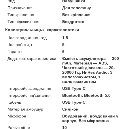
Вид
Навушники
Призначення
Для телефону
Тип кріплення
Без кріплення
Тип підключення
Бездротові
Користувальницькі характеристики
Час заряджання, год
1.5
Час роботи, г
5
Гарантія
6
Додаткові характеристики
Ємність акумулятора — 300
mAh, Матеріал — ABS,
Частотний діапазон — 20-
20000 Гц, Hi-Res Audio, З
вологозахистом, з
вологозахистом
Інтерфейс заряджання
USB Type-C
Інтерфейс під'єднання
Bluetooth, Bluetooth 5.0
Кабель
USB Type-C
Матеріал амбушур
Силікон
Мікрофон
Вбудований, вбудований у
корпус, Без мікрофона
Радіус дії, м
10