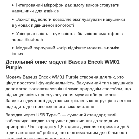
Інтегрований мікрофон дає змогу використовувати
навушники для дзвінків
Захист від вологи дозволяє експлуатувати навушники
в умовах підвищеної вологості
Універсальність – сумісність з більшістю смартфонів
через Bluetooth
Модний пурпурний колір відрізняє модель з-поміж
інших
Детальний опис моделі Baseus Encok WM01
Purple
Модель Baseus Encok WM01 Purple створена для тих, хто
цінує простоту і функціональність. Вакунумний тип навушників
допомагає ізолювати зовнішні звуки природнім способом, що
підвищує якість прослуховування музики або розмови.
Завдяки відсутності додаткових кріплень конструкція є легкою і
підходить для повсякденного використання.
Зарядка через USB Type-C — сучасний стандарт, який
забезпечує швидке та зручне підключення до зарядних
пристроїв. Час зарядки у 1,5 години дозволяє отримати до 5
годин автономної роботи, що є оптимальним для більшості
ситуацій у повсякденному житті.