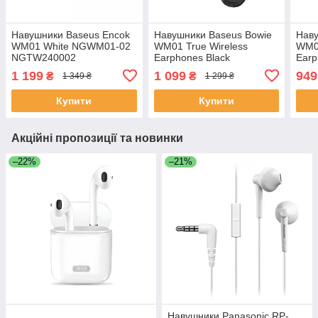
Навушники Baseus Encok
Навушники Baseus Bowie
Наву
WM01 White NGWM01-02
WM01 True Wireless
WM01
NGTW240002
Earphones Black
Earp
NGTW370001
1 199
1 099
949
₴
₴
1 349 ₴
1 299 ₴
Купити
Купити
Акційні пропозиції та новинки
–22%
–21%
Навушники Panasonic RP-