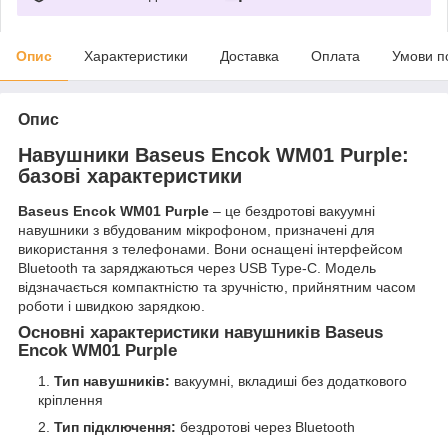
Опис
Характеристики
Доставка
Оплата
Умови п
Опис
Навушники Baseus Encok WM01 Purple:
базові характеристики
Baseus Encok WM01 Purple
– це бездротові вакуумні
навушники з вбудованим мікрофоном, призначені для
використання з телефонами. Вони оснащені інтерфейсом
Bluetooth та заряджаються через USB Type-C. Модель
відзначається компактністю та зручністю, прийнятним часом
роботи і швидкою зарядкою.
Основні характеристики навушників Baseus
Encok WM01 Purple
Тип навушників:
вакуумні, вкладиші без додаткового
кріплення
Тип підключення:
бездротові через Bluetooth