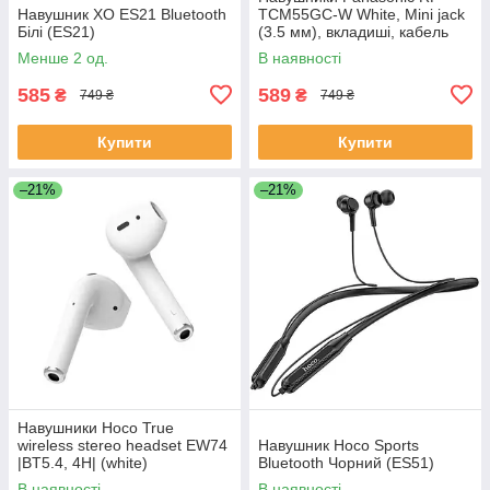
Навушник XO ES21 Bluetooth
TCM55GC-W White, Mini jack
Білі (ES21)
(3.5 мм), вкладиші, кабель
1,1 м
Менше 2 од.
В наявності
585
589
₴
₴
749 ₴
749 ₴
Купити
Купити
–21%
–21%
Навушники Hoco True
wireless stereo headset EW74
Навушник Hoco Sports
|BT5.4, 4H| (white)
Bluetooth Чорний (ES51)
В наявності
В наявності