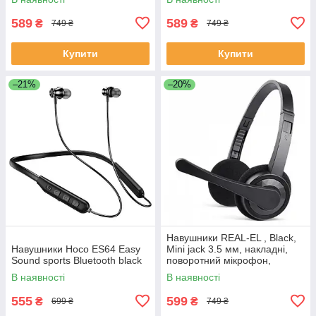
589
589
₴
₴
749 ₴
749 ₴
Купити
Купити
–21%
–20%
Навушники REAL-EL , Black,
Навушники Hoco ES64 Easy
Mini jack 3.5 мм, накладні,
Sound sports Bluetooth black
поворотний мікрофон,
кабель 1.5 м
В наявності
В наявності
555
599
₴
₴
699 ₴
749 ₴