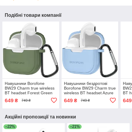
Подібні товари компанії
Навушники Borofone
Навушники бездротові
Наву
BW29 Charm true wireless
Borofone BW29 Charm true
BW29
BT headset Forest Green
wireless BT headset Azure
BT h
White/Blue
649
649
649
₴
₴
749 ₴
749 ₴
Акційні пропозиції та новинки
–22%
–21%