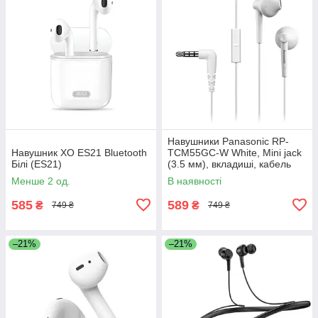
Навушники Panasonic RP-
Навушник XO ES21 Bluetooth
TCM55GC-W White, Mini jack
Білі (ES21)
(3.5 мм), вкладиші, кабель
1,1 м
Менше 2 од.
В наявності
585
589
₴
₴
749 ₴
749 ₴
–21%
–21%