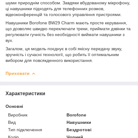
шуми природнім способом. Завдяки вбудованому мікрофону,
ці навушники підходять для телефонних розмов,
відеоконференцій та голосового управління пристроями.
Навушники Borofone BW29 Charm мають просте керування,
що дозволяє швидко переключати треки, приймати дзвінки та
регулювати гучність без необхідності виймати навушники з
вух.
Загалом, ця модель поєднує в собі якісну передачу звуку,
зручність і сучасні технології, що робить її оптимальним
вибором для повсякденного використання.
Приховати
Характеристики
Основні
Виробник
Borofone
Вид
Навушники
Тип підключення
Бездротові
Колір
Чорний