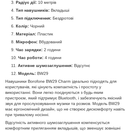
Радіус дії:
10 метрів
Тип навушників:
Вкладыші
Тип підключення:
Бездротові
Колір:
Чорний
Матеріал:
Пластик
Мікрофон:
Вбудований
Час зарядки:
2 години
Час роботи:
4 години
Активне шумозаглушення:
Відсутнє
Модель:
BW29
Навушники Borofone BW29 Charm ідеально підходять для
користувачів, які цінують компактність і простоту у
використанні. Вони легко поєднуються з будь-яким
пристроєм, який підтримує Bluetooth, і забезпечують якісний
звук для прослуховування музики та розмов. Модель BW29
має ергономічний дизайн, що не створює дискомфорту навіть
при тривалому носінні.
Відсутність активного шумозаглушення компенсується
комфортним приляганням вкладышів, що зменшує зовнішні