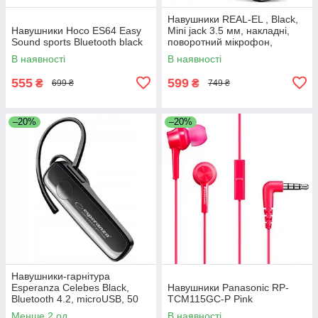
Навушники REAL-EL , Black,
Навушники Hoco ES64 Easy
Mini jack 3.5 мм, накладні,
Sound sports Bluetooth black
поворотний мікрофон,
кабель 1.5 м
В наявності
В наявності
555
599
₴
₴
699 ₴
749 ₴
–20%
–20%
Навушники-гарнітура
Esperanza Celebes Black,
Навушники Panasonic RP-
Bluetooth 4.2, microUSB, 50
TCM115GC-P Pink
мАч, 3.5 год
Менше 2 од.
В наявності