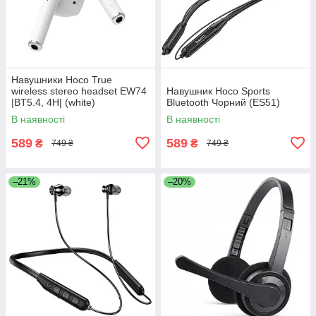
Навушники Hoco True
wireless stereo headset EW74
Навушник Hoco Sports
|BT5.4, 4H| (white)
Bluetooth Чорний (ES51)
В наявності
В наявності
589
589
₴
₴
749 ₴
749 ₴
–21%
–20%