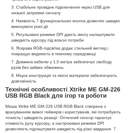
Стабільне провідне підключення через USB для
низької затримки сигналу
Наявність 7 функціональних кнопок дозволяє швидко
виконувати різні дії
Регульовані режими DPI дають змогу налаштувати
швидкість курсору під власні потреби
Яскрава RGB-підсвітка додає стильний вигляд і
покращує видимість в темному середовищі
Довжина кабелю у 1,5 метра забезпечує свободу
рухів без зайвих обмежень
Міцна конструкція та якісні матеріали забезпечують
довговічність
Технічні особливості Xtrike ME GM-226
USB RGB Black для ігор та роботи
Миша Xtrike ME GM-226 USB RGB Black створена з
врахуванням вимог геймерів і користувачів, які потребують
точність і швидкість реакції. Оптичний сенсор гарантує
плавність руху курсору, а настроювані режими DPI
дозволяють підлаштувати швидкість під різні завдання. 7