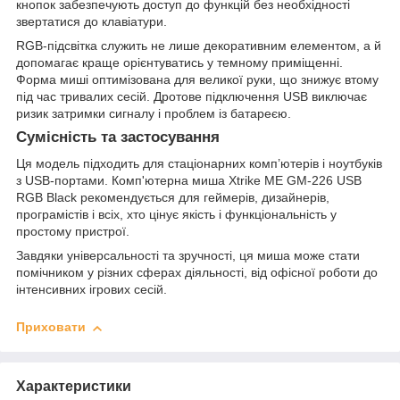
кнопок забезпечують доступ до функцій без необхідності
звертатися до клавіатури.
RGB-підсвітка служить не лише декоративним елементом, а й
допомагає краще орієнтуватись у темному приміщенні.
Форма миші оптимізована для великої руки, що знижує втому
під час тривалих сесій. Дротове підключення USB виключає
ризик затримки сигналу і проблем із батареєю.
Сумісність та застосування
Ця модель підходить для стаціонарних комп’ютерів і ноутбуків
з USB-портами. Комп'ютерна миша Xtrike ME GM-226 USB
RGB Black рекомендується для геймерів, дизайнерів,
програмістів і всіх, хто цінує якість і функціональність у
простому пристрої.
Завдяки універсальності та зручності, ця миша може стати
помічником у різних сферах діяльності, від офісної роботи до
інтенсивних ігрових сесій.
Приховати
Характеристики