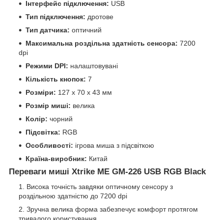
Інтерфейс підключення:
USB
Тип підключення:
дротове
Тип датчика:
оптичний
Максимальна роздільна здатність сенсора:
7200
dpi
Режими DPI:
налаштовувані
Кількість кнопок:
7
Розміри:
127 х 70 х 43 мм
Розмір миші:
велика
Колір:
чорний
Підсвітка:
RGB
Особливості:
ігрова миша з підсвіткою
Країна-виробник:
Китай
Переваги миші Xtrike ME GM-226 USB RGB Black
Висока точність завдяки оптичному сенсору з
роздільною здатністю до 7200 dpi
Зручна велика форма забезпечує комфорт протягом
тривалого користування