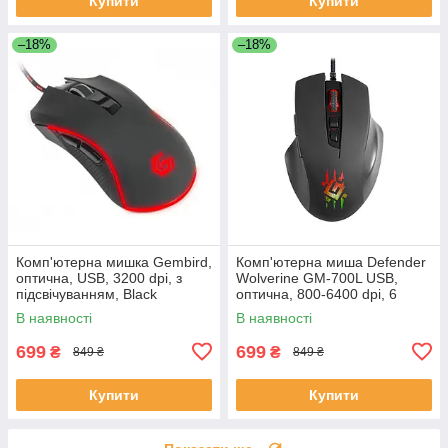
Купити
Купити
–18%
–18%
Комп'ютерна мишка Gembird,
Комп'ютерна миша Defender
оптична, USB, 3200 dpi, з
Wolverine GM-700L USB,
підсвічуванням, Black
оптична, 800-6400 dpi, 6
кнопок, RGB підсвітка 14
В наявності
В наявності
режимів чорна
699
699
₴
₴
849 ₴
849 ₴
Купити
Купити