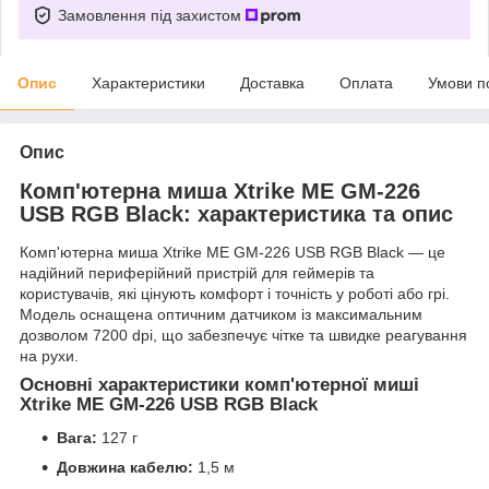
Замовлення під захистом
Опис
Характеристики
Доставка
Оплата
Умови п
Опис
Комп'ютерна миша Xtrike ME GM-226
USB RGB Black: характеристика та опис
Комп'ютерна миша Xtrike ME GM-226 USB RGB Black — це
надійний периферійний пристрій для геймерів та
користувачів, які цінують комфорт і точність у роботі або грі.
Модель оснащена оптичним датчиком із максимальним
дозволом 7200 dpi, що забезпечує чітке та швидке реагування
на рухи.
Основні характеристики комп'ютерної миші
Xtrike ME GM-226 USB RGB Black
Вага:
127 г
Довжина кабелю:
1,5 м