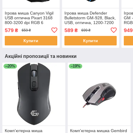
Ігрова миша Canyon Vigil
Ігрова миша Defender
Ігро
USB оптична Pixart 3168
Bulletstorm GM-928, Black,
GM -
800-3200 dpi RGB 6
USB, оптична, 1200-7200
RGB-
кнопок 1.65 м
dpi, 60 IPS, райдужне
1280
579
589
949
₴
₴
659 ₴
699 ₴
Black/Orange
підсвічування, 6 кнопки,
Blac
1.5 м
Купити
Купити
Акційні пропозиції та новинки
–20%
–19%
Комп'ютерна миша
Комп'ютерна мишка Gembird