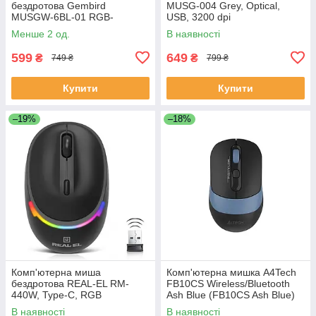
бездротова Gembird
MUSG-004 Grey, Optical,
MUSGW-6BL-01 RGB-
USB, 3200 dpi
підсвічування, 3200 dpi, USB,
Менше 2 од.
В наявності
400 мА·ч Black
599
649
₴
₴
749 ₴
799 ₴
Купити
Купити
–19%
–18%
Комп'ютерна миша
Комп'ютерна мишка A4Tech
бездротова REAL-EL RM-
FB10CS Wireless/Bluetooth
440W, Type-C, RGB
Ash Blue (FB10CS Ash Blue)
підсвічування, оптична, 1600
В наявності
В наявності