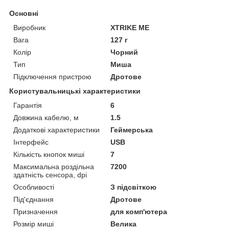
Основні
Виробник
XTRIKE ME
Вага
127 г
Колір
Чорний
Тип
Миша
Підключення пристрою
Дротове
Користувальницькі характеристики
Гарантія
6
Довжина кабелю, м
1.5
Додаткові характеристики
Геймерська
Інтерфейс
USB
Кількість кнопок миші
7
Максимальна роздільна
7200
здатність сенсора, dpi
Особливості
З підсвіткою
Під'єднання
Дротове
Призначення
для комп'ютера
Розмір миші
Велика