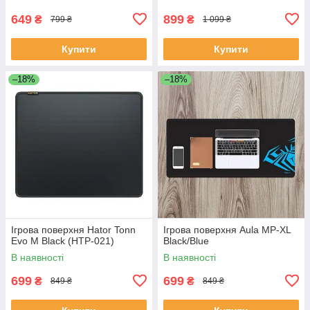
dpi, 3 кнопки Black
649
899
₴
₴
799 ₴
1 099 ₴
Купити
Купити
–18%
–18%
Ігрова поверхня Hator Tonn
Ігрова поверхня Aula MP-XL
Evo M Black (HTP-021)
Black/Blue
В наявності
В наявності
699
699
₴
₴
849 ₴
849 ₴