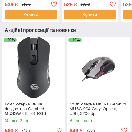
кнопки, 1.5 м
кнопки, 1.5 м Black
кноп
539
529
539
₴
₴
615 ₴
605 ₴
Купити
Купити
Акційні пропозиції та новинки
–20%
–19%
Комп'ютерна миша
Комп'ютерна мишка Gembird
бездротова Gembird
MUSG-004 Grey, Optical,
MUSGW-6BL-01 RGB-
USB, 3200 dpi
підсвічування, 3200 dpi, USB,
Менше 2 од.
В наявності
400 мА·ч Black
599
649
₴
₴
749 ₴
799 ₴