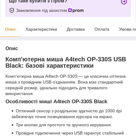
Що таке купити з Пром?
Замовлення під захистом
Опис
Характеристики
Доставка
Оплата
Умови п
Опис
Комп'ютерна миша A4tech OP-330S USB
Black: базові характеристики
Комп’ютерна миша A4tech OP-330S — це класична оптична
миша з провідним USB-з’єднанням. Вона має стандартний
середній розмір, ідеально підходить для тривалого
використання.
Особливості миші A4tech OP-330S Black
Оптичний сенсор з роздільною здатністю до 1000 dpi
забезпечує точне позиціювання курсора на екрані.
Три кнопки для простого та зручного керування.
Провідне підключення через USB гарантує стабільний