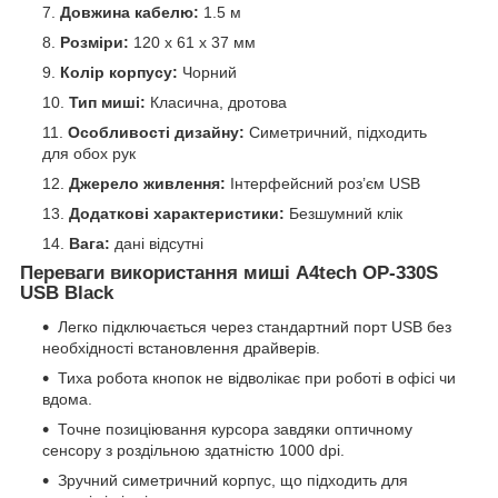
Довжина кабелю:
1.5 м
Розміри:
120 х 61 х 37 мм
Колір корпусу:
Чорний
Тип миші:
Класична, дротова
Особливості дизайну:
Симетричний, підходить
для обох рук
Джерело живлення:
Інтерфейсний роз’єм USB
Додаткові характеристики:
Безшумний клік
Вага:
дані відсутні
Переваги використання миші A4tech OP-330S
USB Black
Легко підключається через стандартний порт USB без
необхідності встановлення драйверів.
Тиха робота кнопок не відволікає при роботі в офісі чи
вдома.
Точне позиціювання курсора завдяки оптичному
сенсору з роздільною здатністю 1000 dpi.
Зручний симетричний корпус, що підходить для