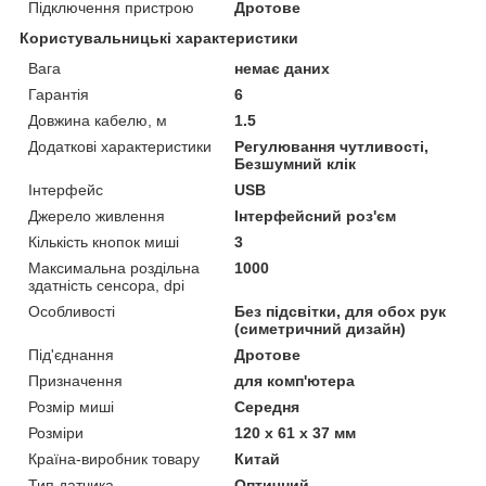
Підключення пристрою
Дротове
Користувальницькі характеристики
Вага
немає даних
Гарантія
6
Довжина кабелю, м
1.5
Додаткові характеристики
Регулювання чутливості,
Безшумний клік
Інтерфейс
USB
Джерело живлення
Інтерфейсний роз'єм
Кількість кнопок миші
3
Максимальна роздільна
1000
здатність сенсора, dpi
Особливості
Без підсвітки, для обох рук
(симетричний дизайн)
Під'єднання
Дротове
Призначення
для комп'ютера
Розмір миші
Середня
Розміри
120 х 61 х 37 мм
Країна-виробник товару
Китай
Тип датчика
Оптичний