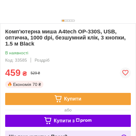
Комп'ютерна миша A4tech OP-330S, USB,
оптична, 1000 dpi, безшумний клік, 3 кнопки,
1.5 м Black
В наявності
Код: 33585
Роздріб
459
₴
529 ₴
Економія
70 ₴
Купити
або
Купити з