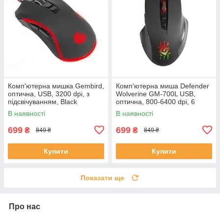
Комп'ютерна мишка Gembird,
Комп'ютерна миша Defender
оптична, USB, 3200 dpi, з
Wolverine GM-700L USB,
підсвічуванням, Black
оптична, 800-6400 dpi, 6
кнопок, RGB підсвітка 14
В наявності
В наявності
режимів чорна
699
699
₴
₴
849 ₴
849 ₴
Купити
Купити
Показати ще
Про нас