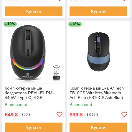
Купити
Купити
–19%
–18%
Комп'ютерна миша
Комп'ютерна мишка A4Tech
бездротова REAL-EL RM-
FB10CS Wireless/Bluetooth
440W, Type-C, RGB
Ash Blue (FB10CS Ash Blue)
підсвічування, оптична, 1600
В наявності
В наявності
dpi, 3 кнопки Black
649
899
₴
₴
799 ₴
1 099 ₴
Купити
Купити