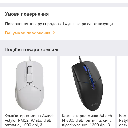
Умови повернення
Повернення товару впродовж 14 днів за рахунок покупця
Всі умови повернення
Подібні товари компанії
Комп'ютерна миша A4tech
Комп'ютерна миша A4tech
Комп
Fstyler FM12, White, USB,
N-530, USB, оптична, синє
Fsty
оптична, 1000 dpi, 3
підсвічування, 1200 dpi, 3
опти