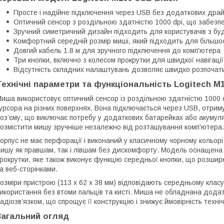
Просте і надійне підключення через USB без додаткових драй
Оптичний сенсор з роздільною здатністю 1000 dpi, що забезпе
Зручний симетричний дизайн підходить для користувачів з бу
Комфортний середній розмір миші, який підходить для більшост
Довгий кабель 1.8 м для зручного підключення до комп'ютера
Три кнопки, включно з колесом прокрутки для швидкої навігації
Відсутність складних налаштувань дозволяє швидко розпочат
Технічні параметри та функціональність Logitech M
иша використовує оптичний сенсор із роздільною здатністю 1000 d
урсора на різних поверхнях. Вона підключається через USB, отри
оз’єму, що виключає потребу у додаткових батарейках або акумул
озмістити мишу зручніше незалежно від розташування комп'ютера.
орпус не має перфорації і виконаний у класичному чорному кольо
ишу як правшам, так і лівшам без дискомфорту. Модель оснащена 
рокрутки, яке також виконує функцію середньої кнопки, що розширю
а веб-сторінками.
озміри пристрою (113 x 62 x 38 мм) відповідають середньому клас
икористання без втоми пальців та кисті. Миша не обладнана дода
адіозв’язком, що спрощує її конструкцію і знижує ймовірність техн
Загальний огляд