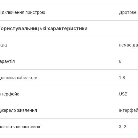
ідключення пристрою
Дротове
Користувальницькі характеристики
ага
немає да
арантія
6
овжина кабелю, м
1.8
нтерфейс
USB
жерело живлення
Інтерфей
ількість кнопок миші
3, 2