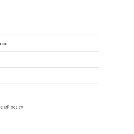
них
сний роз'єм