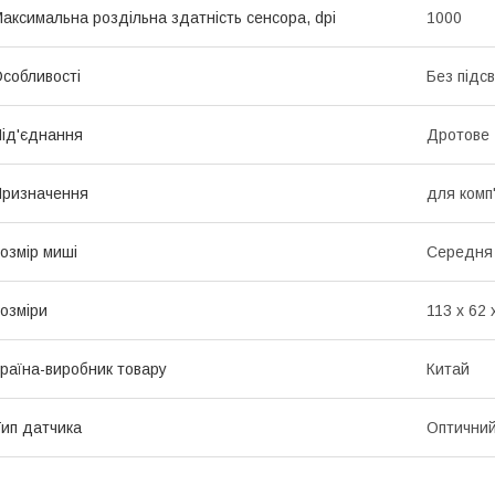
аксимальна роздільна здатність сенсора, dpi
1000
собливості
Без підс
ід'єднання
Дротове
ризначення
для комп
озмір миші
Середня
озміри
113 х 62 
раїна-виробник товару
Китай
ип датчика
Оптични