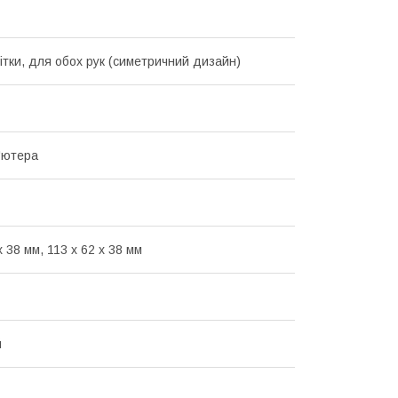
вітки, для обох рук (симетричний дизайн)
'ютера
х 38 мм, 113 x 62 x 38 мм
й