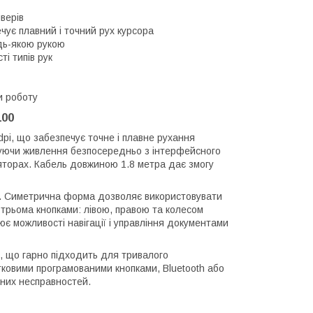
верів
чує плавний і точний рух курсора
дь-якою рукою
і типів рук
и роботу
100
pi, що забезпечує точне і плавне рухання
муючи живлення безпосередньо з інтерфейсного
яторах. Кабель довжиною 1.8 метра дає змогу
рі. Симетрична форма дозволяє використовувати
трьома кнопками: лівою, правою та колесом
є можливості навігації і управління документами
у, що гарно підходить для тривалого
тковими програмованими кнопками, Bluetooth або
ічних несправностей.