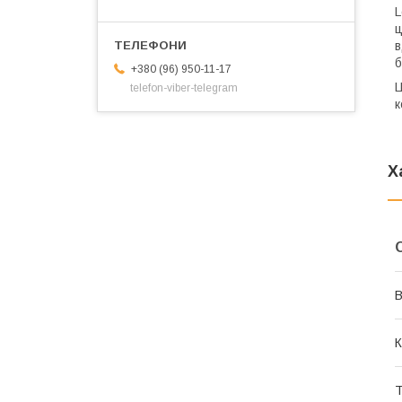
L
ц
в
б
+380 (96) 950-11-17
Ц
telefon-viber-telegram
к
Х
В
К
Т