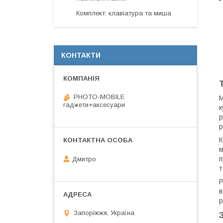
Комплект: клавіатура та миша
КОНТАКТИ
PHOTO-MOBILE
М
гаджети+аксесуари
к
р
р
К
м
п
Дмитро
т
Р
в
р
Запоріжжя, Україна