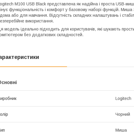
ogitech M100 USB Black представлена як надійна і проста USB-миш
інує функціональність і комфорт у базовому наборі функцій. Миша 
дома або для навчання. Відсутність складних налаштувань і стаб
езперебійне використання.
я модель ідеально підходить для користувачів, які шукають прости
омп’ютером без додаткових складностей.
арактеристики
Основні
иробник
Logitech
олір
Чорний
ип
Миша