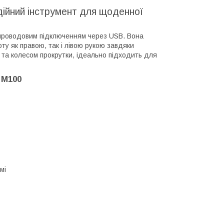
ійний інструмент для щоденної
з проводовим підключенням через USB. Вона
у як правою, так і лівою рукою завдяки
 та колесом прокрутки, ідеально підходить для
 M100
мі