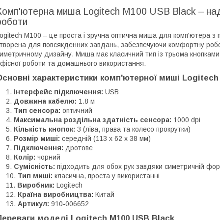
Комп'ютерна миша Logitech M100 USB Black – над
роботи
ogitech M100 – це проста і зручна оптична миша для комп'ютера 
творена для повсякденних завдань, забезпечуючи комфортну робот
иметричному дизайну. Миша має класичний тип із трьома кнопками
фісної роботи та домашнього використання.
Основні характеристики комп'ютерної миші Logitech
Інтерфейс підключення:
USB
Довжина кабелю:
1.8 м
Тип сенсора:
оптичний
Максимальна роздільна здатність сенсора:
1000 dpi
Кількість кнопок:
3 (ліва, права та колесо прокрутки)
Розмір миші:
середній (113 x 62 x 38 мм)
Підключення:
дротове
Колір:
чорний
Сумісність:
підходить для обох рук завдяки симетричній фор
Тип миші:
класична, проста у використанні
Виробник:
Logitech
Країна виробництва:
Китай
Артикул:
910-006652
Переваги моделі Logitech M100 USB Black