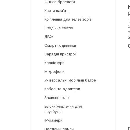
Фітнес-браслети
Карти пам'яті
Кріплення для телевізорів
L
с
Студійне світло
с
ДБЖ
о
Смарт-годинники
Зарядні пристрої
Клавіатури
Мікрофони
Універсальні мобільні батреї
Кабелі та адаптери
Захисне скло
Блоки живлення для
ноутбуків
IP-камери
Настільні лампи