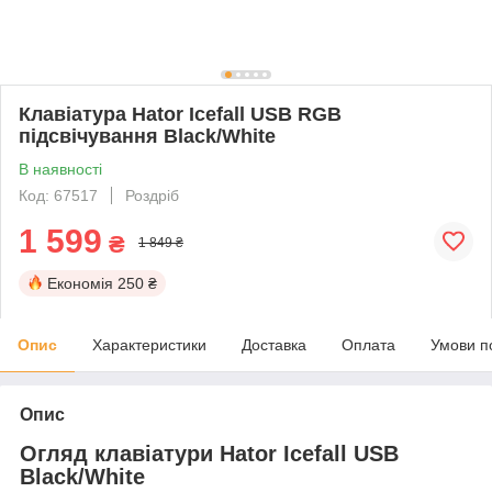
Клавіатура Hator Icefall USB RGB
підсвічування Black/White
В наявності
Код: 67517
Роздріб
1 599
₴
1 849 ₴
Економія
250 ₴
Опис
Характеристики
Доставка
Оплата
Умови п
Опис
Огляд клавіатури Hator Icefall USB
Black/White