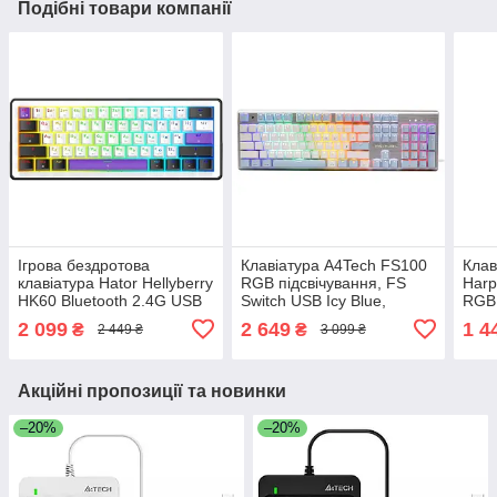
Подібні товари компанії
Ігрова бездротова
Клавіатура A4Tech FS100
Клав
клавіатура Hator Hellyberry
RGB підсвічування, FS
Harp
HK60 Bluetooth 2.4G USB
Switch USB Icy Blue,
RGB 
механічна Linear RGB UA
Grey/White
підс
2 099
2 649
1 4
₴
₴
2 449 ₴
3 099 ₴
біло-фіолетова
Blac
Акційні пропозиції та новинки
–20%
–20%