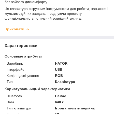
без зайвого дискомфорту.
Ця клавіатура є зручним інструментом для роботи, навчання і
мультимедійних завдань, поєднуючи простоту,
функціональність і стильний зовнішній вигляд.
Приховати
Характеристики
Основные атрибуты
Виробник
HATOR
Інтерфейс
USB
Колір підсвічування
RGB
Тип
Клавіатура
Користувальницькі характеристики
Bluetooth
Немає
Вага
640 г
Тип клавіатури
Ігрова мультимедійна