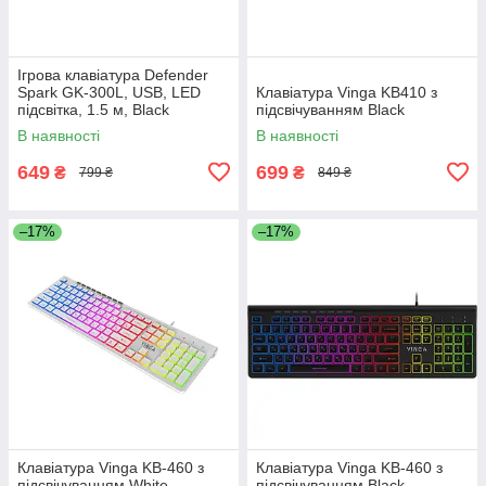
Ігрова клавіатура Defender
Spark GK-300L, USB, LED
Клавіатура Vinga KB410 з
підсвітка, 1.5 м, Black
підсвічуванням Black
В наявності
В наявності
649
699
₴
₴
799 ₴
849 ₴
–17%
–17%
Клавіатура Vinga KB-460 з
Клавіатура Vinga KB-460 з
підсвічуванням White
підсвічуванням Black