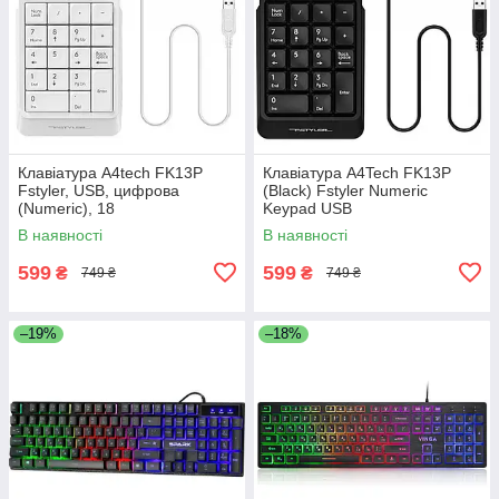
Клавіатура A4tech FK13P
Клавіатура A4Tech FK13P
Fstyler, USB, цифрова
(Black) Fstyler Numeric
(Numeric), 18
Keypad USB
низькопрофільних клавіш
В наявності
В наявності
FK13P White
599
599
₴
₴
749 ₴
749 ₴
–19%
–18%