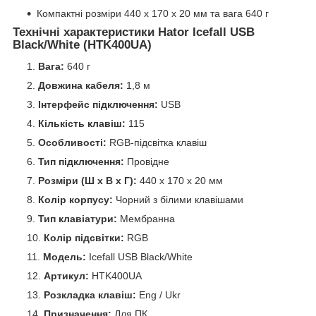
Компактні розміри 440 х 170 х 20 мм та вага 640 г
Технічні характеристики Hator Icefall USB
Black/White (HTK400UA)
Вага:
640 г
Довжина кабеля:
1,8 м
Інтерфейс підключення:
USB
Кількість клавіш:
115
Особливості:
RGB-підсвітка клавіш
Тип підключення:
Провідне
Розміри (Ш х В х Г):
440 x 170 x 20 мм
Колір корпусу:
Чорний з білими клавішами
Тип клавіатури:
Мембранна
Колір підсвітки:
RGB
Модель:
Icefall USB Black/White
Артикул:
HTK400UA
Розкладка клавіш:
Eng / Ukr
Призначення:
Для ПК