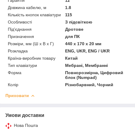
Гарантія
12
Довжина кабелю, м
1.8
Кількість кнопок клавіатури
115
Особливості
З підсвіткою
Під'єднання
Дротове
Призначення
для ПК
Розміри, мм (Ш х В х Г)
440 x 170 x 20 мм
Розкладка
ENG, UKR, ENG / UKR
Країна-виробник товару
Китай
Тип клавіатури
Мебрані, Мембранні
Форма
Повнорозмірна, Цифровий
блок (Numpad)
Колір
Різнобарвний, Чорний
Приховати
Умови доставки
Нова Пошта