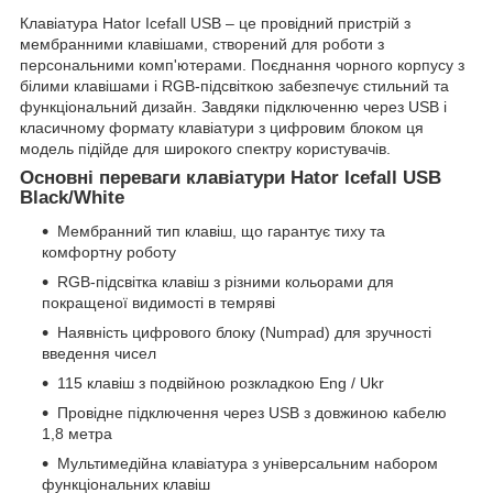
Клавіатура Hator Icefall USB – це провідний пристрій з
мембранними клавішами, створений для роботи з
персональними комп'ютерами. Поєднання чорного корпусу з
білими клавішами і RGB-підсвіткою забезпечує стильний та
функціональний дизайн. Завдяки підключенню через USB і
класичному формату клавіатури з цифровим блоком ця
модель підійде для широкого спектру користувачів.
Основні переваги клавіатури Hator Icefall USB
Black/White
Мембранний тип клавіш, що гарантує тиху та
комфортну роботу
RGB-підсвітка клавіш з різними кольорами для
покращеної видимості в темряві
Наявність цифрового блоку (Numpad) для зручності
введення чисел
115 клавіш з подвійною розкладкою Eng / Ukr
Провідне підключення через USB з довжиною кабелю
1,8 метра
Мультимедійна клавіатура з універсальним набором
функціональних клавіш