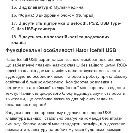
Вид клавіатури:
Мультимедійна
Форма:
З цифровим блоком (Numpad)
Відсутність підтримки Bluetooth, PS/2, USB Type-
C, без USB-ресивера
Відсутність вологостійкості та додаткових
клавіш
Функціональні особливості Hator Icefall USB
Hator Icefall USB вирізняється якісною мембранною основою,
що забезпечує плавний натиск клавіш без зайвого шуму. RGB-
підсвітка клавіш дає можливість налаштовувати освітлення
відповідно до особистих вимог та робить роботу при слабкому
освітленні більш комфортною. Комфортна розкладка з
підтримкою англійської та української мов спрощує введення
тексту. Наявність цифрового блоку підвищує зручність роботи
з числами, що особливо важливо для офісних задач та
фінансових операцій.
Завдяки повністю провідному підключенню через USB,
клавіатура швидко і стабільно реагує на команди без втрати
сигналу. Корпус моделі має стандартні розміри, що дозволяє
розмістити клавіатуру на робочому місці будь-яких розмірів