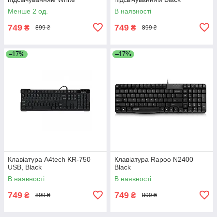
Менше 2 од.
В наявності
749
749
₴
₴
899 ₴
899 ₴
–17%
–17%
Клавіатура A4tech KR-750
Клавіатура Rapoo N2400
USB, Black
Black
В наявності
В наявності
749
749
₴
₴
899 ₴
899 ₴