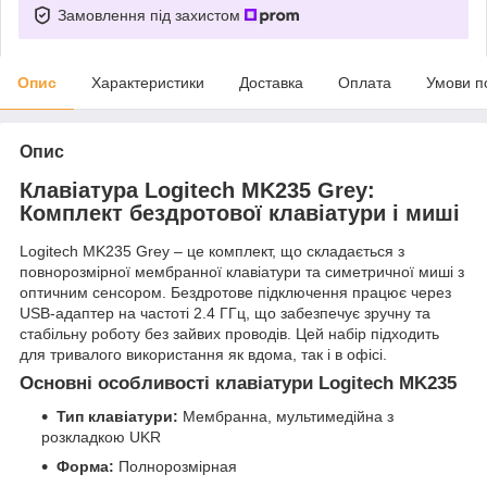
Замовлення під захистом
Опис
Характеристики
Доставка
Оплата
Умови п
Опис
Клавіатура Logitech MK235 Grey:
Комплект бездротової клавіатури і миші
Logitech MK235 Grey – це комплект, що складається з
повнорозмірної мембранної клавіатури та симетричної миші з
оптичним сенсором. Бездротове підключення працює через
USB-адаптер на частоті 2.4 ГГц, що забезпечує зручну та
стабільну роботу без зайвих проводів. Цей набір підходить
для тривалого використання як вдома, так і в офісі.
Основні особливості клавіатури Logitech MK235
Тип клавіатури:
Мембранна, мультимедійна з
розкладкою UKR
Форма:
Полнорозмірная