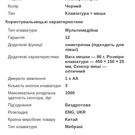
Колір
Чорний
Тип
Клавіатура + миша
Користувальницькі характеристики
Тип клавіатури
Мультимедійна
Гарантія
12
Додаткові функції
симетрична (підходить для
лівші)
Додаткові характеристики
Вага мишки — 86 г, Розміри
клавіатури — 450 × 150 × 25
мм, Сенсор миші —
оптичний
Джерело живлення
1 х AА
Кількість кнопок клавіатури
3
Максимальна роздільна
1000
здатність сенсора, dpi
Під'єднання
Бездротове
Розкладка
ENG, UKR
Країна-виробник товару
Китай
Тип клавіатури
Мебрані