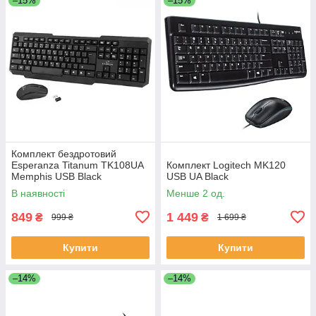
–15%
–15%
Комплект бездротовий
Esperanza Titanum TK108UA
Комплект Logitech MK120
Memphis USB Black
USB UA Black
В наявності
Менше 2 од.
849
1 449
₴
₴
999 ₴
1 699 ₴
Купити
Купити
–14%
–14%