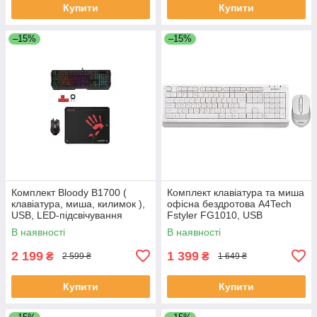
Купити
Купити
–15%
–15%
Комплект Bloody B1700 (
Комплект клавіатура та миша
клавіатура, миша, килимок ),
офісна бездротова A4Tech
USB, LED-підсвічування
Fstyler FG1010, USB
клавіатури, LED
ресивер, біло сіра
В наявності
В наявності
підсвічування корпуса миші
Black
2 199
1 399
₴
₴
2 599 ₴
1 649 ₴
Купити
Купити