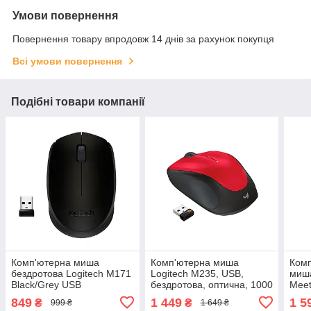
Умови повернення
Повернення товару впродовж 14 днів за рахунок покупця
Всі умови повернення
Подібні товари компанії
Комп'ютерна миша
Комп'ютерна миша
Комп
бездротова Logitech M171
Logitech M235, USB,
миша
Black/Grey USB
бездротова, оптична, 1000
Meet
dpi, 3 кнопки, 1xAA
2.4G
849
1 449
1 5
₴
₴
999 ₴
1 649 ₴
Red/Black
розк