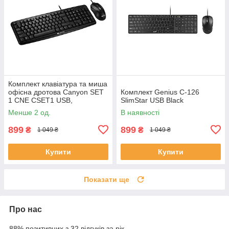
Комплект клавіатура та миша
офісна дротова Canyon SET
Комплект Genius C-126
1 CNE CSET1 USB,
SlimStar USB Black
вологозахист, чорна
Менше 2 од.
В наявності
899
899
₴
₴
1 049 ₴
1 049 ₴
Купити
Купити
Показати ще
Про нас
88% позитивних з 32 відгуків за рік