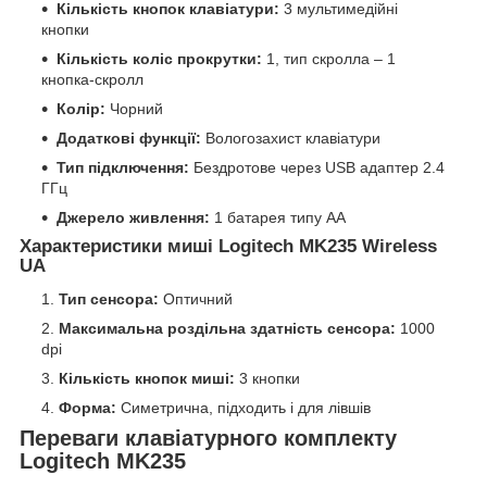
Кількість кнопок клавіатури:
3 мультимедійні
кнопки
Кількість коліс прокрутки:
1, тип скролла – 1
кнопка-скролл
Колір:
Чорний
Додаткові функції:
Вологозахист клавіатури
Тип підключення:
Бездротове через USB адаптер 2.4
ГГц
Джерело живлення:
1 батарея типу AA
Характеристики миші Logitech MK235 Wireless
UA
Тип сенсора:
Оптичний
Максимальна роздільна здатність сенсора:
1000
dpi
Кількість кнопок миші:
3 кнопки
Форма:
Симетрична, підходить і для лівшів
Переваги клавіатурного комплекту
Logitech MK235