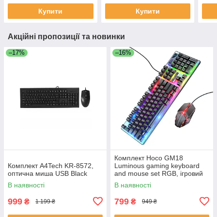
Купити
Купити
Акційні пропозиції та новинки
–17%
–16%
Комплект Hoco GM18
Комплект A4Tech KR-8572,
Luminous gaming keyboard
оптична миша USB Black
and mouse set RGB, ігровий
Black
В наявності
В наявності
999
799
₴
₴
1 199 ₴
949 ₴