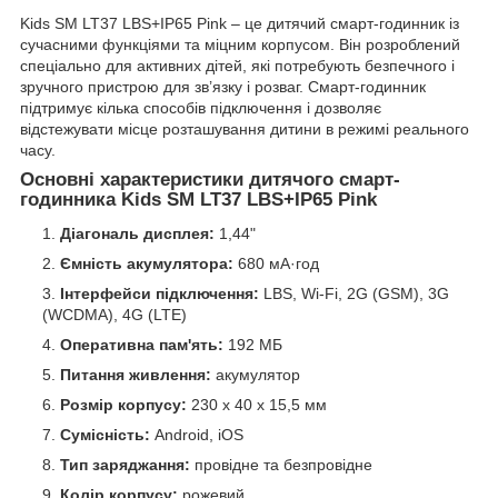
Kids SM LT37 LBS+IP65 Pink – це дитячий смарт-годинник із
сучасними функціями та міцним корпусом. Він розроблений
спеціально для активних дітей, які потребують безпечного і
зручного пристрою для зв’язку і розваг. Смарт-годинник
підтримує кілька способів підключення і дозволяє
відстежувати місце розташування дитини в режимі реального
часу.
Основні характеристики дитячого смарт-
годинника Kids SM LT37 LBS+IP65 Pink
Діагональ дисплея:
1,44"
Ємність акумулятора:
680 мА·год
Інтерфейси підключення:
LBS, Wi-Fi, 2G (GSM), 3G
(WCDMA), 4G (LTE)
Оперативна пам'ять:
192 МБ
Питання живлення:
акумулятор
Розмір корпусу:
230 х 40 х 15,5 мм
Сумісність:
Android, iOS
Тип заряджання:
провідне та безпровідне
Колір корпусу:
рожевий