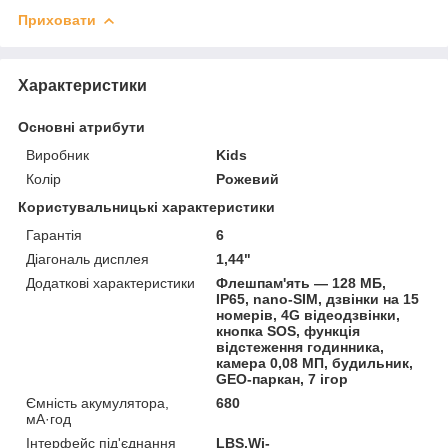
Приховати
Характеристики
Основні атрибути
Виробник
Kids
Колір
Рожевий
Користувальницькі характеристики
Гарантія
6
Діагональ дисплея
1,44"
Додаткові характеристики
Флешпам'ять — 128 МБ,
IP65, nano-SIM, дзвінки на 15
номерів, 4G відеодзвінки,
кнопка SOS, функція
відстеження годинника,
камера 0,08 МП, будильник,
GEO-паркан, 7 ігор
Ємність акумулятора,
680
мА·год
Інтерфейс під'єднання
LBS,Wi-