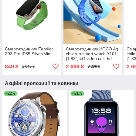
Смарт-годинник Fendior
Смарт-годинник HOCO 4g
Сма
Z03 Pro IP65 Silver/Mint
children smart watch Y101
chil
|1.83", 4G video call, hd
|1.83
camera, GPS/WiFi, ip65|
came
849
2 699
2 6
₴
₴
1 049 ₴
3 299 ₴
Blue
Pink
Акційні пропозиції та новинки
–22%
–21%