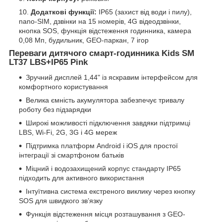
Додаткові функції:
IP65 (захист від води і пилу),
nano-SIM, дзвінки на 15 номерів, 4G відеодзвінки,
кнопка SOS, функція відстеження годинника, камера
0,08 Мп, будильник, GEO-паркан, 7 ігор
Переваги дитячого смарт-годинника Kids SM
LT37 LBS+IP65 Pink
Зручний дисплей 1,44" із яскравим інтерфейсом для
комфортного користування
Велика ємність акумулятора забезпечує тривалу
роботу без підзарядки
Широкі можливості підключення завдяки підтримці
LBS, Wi-Fi, 2G, 3G і 4G мереж
Підтримка платформ Android і iOS для простої
інтеграції зі смартфоном батьків
Міцний і водозахищений корпус стандарту IP65
підходить для активного використання
Інтуїтивна система екстреного виклику через кнопку
SOS для швидкого зв’язку
Функція відстеження місця розташування з GEO-