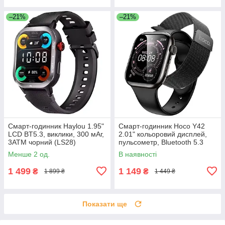
–21%
–21%
Смарт-годинник Haylou 1.95"
Смарт-годинник Hoco Y42
LCD BT5.3, виклики, 300 мАг,
2.01" кольоровий дисплей,
3ATM чорний (LS28)
пульсометр, Bluetooth 5.3
чорний (Y42)
Менше 2 од.
В наявності
1 499
1 149
₴
₴
1 899 ₴
1 449 ₴
Показати ще