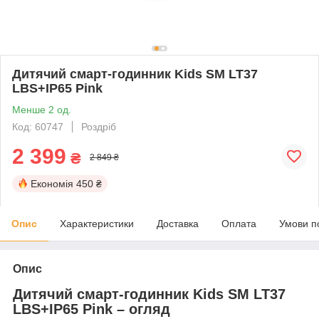
Дитячий смарт-годинник Kids SM LT37
LBS+IP65 Pink
Менше 2 од.
Код: 60747
Роздріб
2 399
₴
2 849 ₴
Економія
450 ₴
Опис
Характеристики
Доставка
Оплата
Умови п
Опис
Дитячий смарт-годинник Kids SM LT37
LBS+IP65 Pink – огляд