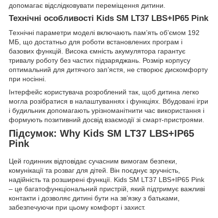
допомагає відслідковувати переміщення дитини.
Технічні особливості Kids SM LT37 LBS+IP65 Pink
Технічні параметри моделі включають пам’ять об’ємом 192
МБ, що достатньо для роботи встановлених програм і
базових функцій. Висока ємність акумулятора гарантує
тривалу роботу без частих підзаряджань. Розмір корпусу
оптимальний для дитячого зап’ястя, не створює дискомфорту
при носінні.
Інтерфейс користувача розроблений так, щоб дитина легко
могла розібратися в налаштуваннях і функціях. Вбудовані ігри
і будильник допомагають урізноманітнити час використання і
формують позитивний досвід взаємодії зі смарт-пристроями.
Підсумок: Why Kids SM LT37 LBS+IP65
Pink
Цей годинник відповідає сучасним вимогам безпеки,
комунікації та розваг для дітей. Він поєднує зручність,
надійність та розширені функції. Kids SM LT37 LBS+IP65 Pink
– це багатофункціональний пристрій, який підтримує важливі
контакти і дозволяє дитині бути на зв’язку з батьками,
забезпечуючи при цьому комфорт і захист.