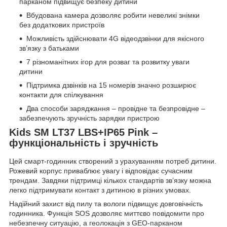
парканом підвищує безпеку дитини
Вбудована камера дозволяє робити невеликі знімки
без додаткових пристроїв
Можливість здійснювати 4G відеодзвінки для якісного
зв’язку з батьками
7 різноманітних ігор для розваг та розвитку уваги
дитини
Підтримка дзвінків на 15 номерів значно розширює
контакти для спілкування
Два способи заряджання – провідне та безпровідне –
забезпечують зручність зарядки пристрою
Kids SM LT37 LBS+IP65 Pink –
функціональність і зручність
Цей смарт-годинник створений з урахуванням потреб дитини.
Рожевий корпус приваблює увагу і відповідає сучасним
трендам. Завдяки підтримці кількох стандартів зв’язку можна
легко підтримувати контакт з дитиною в різних умовах.
Надійний захист від пилу та вологи підвищує довговічність
годинника. Функція SOS дозволяє миттєво повідомити про
небезпечну ситуацію, а геолокація з GEO-парканом