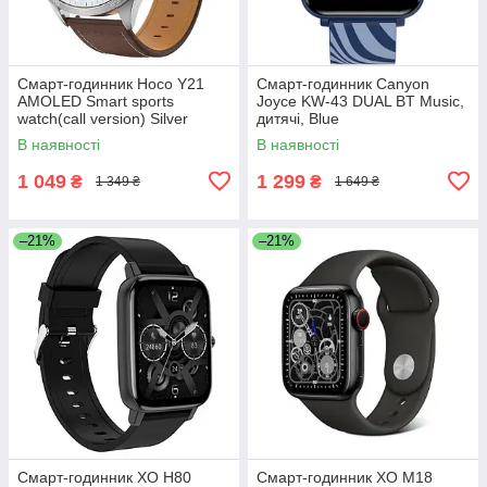
Смарт-годинник Hoco Y21
Смарт-годинник Canyon
AMOLED Smart sports
Joyce KW-43 DUAL BT Music,
watch(call version) Silver
дитячі, Blue
В наявності
В наявності
1 049
1 299
₴
₴
1 349 ₴
1 649 ₴
–21%
–21%
Смарт-годинник XO H80
Смарт-годинник XO M18