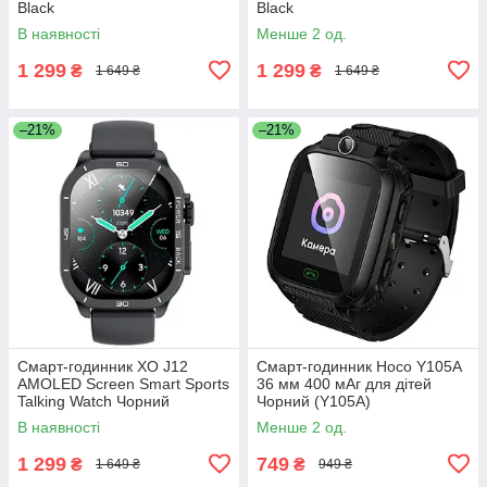
Black
Black
В наявності
Менше 2 од.
1 299
1 299
₴
₴
1 649 ₴
1 649 ₴
–21%
–21%
Смарт-годинник XO J12
Смарт-годинник Hoco Y105A
AMOLED Screen Smart Sports
36 мм 400 мАг для дітей
Talking Watch Чорний
Чорний (Y105A)
В наявності
Менше 2 од.
1 299
749
₴
₴
1 649 ₴
949 ₴