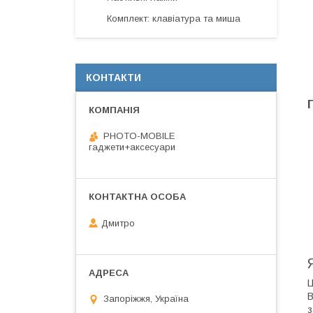
Комплект: клавіатура та миша
КОНТАКТИ
PHOTO-MOBILE
гаджети+аксесуари
Дмитро
Ц
B
Запоріжжя, Україна
з