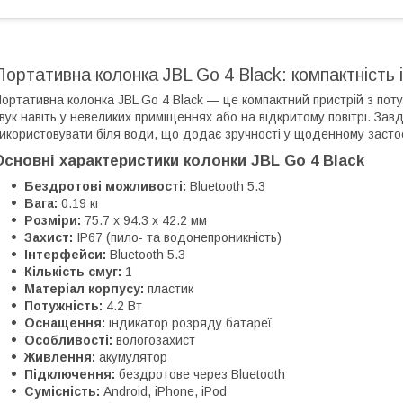
Портативна колонка JBL Go 4 Black: компактність і 
ортативна колонка JBL Go 4 Black — це компактний пристрій з потуж
вук навіть у невеликих приміщеннях або на відкритому повітрі. Зав
икористовувати біля води, що додає зручності у щоденному засто
Основні характеристики колонки JBL Go 4 Black
Бездротові можливості:
Bluetooth 5.3
Вага:
0.19 кг
Розміри:
75.7 x 94.3 x 42.2 мм
Захист:
IP67 (пило- та водонепроникність)
Інтерфейси:
Bluetooth 5.3
Кількість смуг:
1
Матеріал корпусу:
пластик
Потужність:
4.2 Вт
Оснащення:
індикатор розряду батареї
Особливості:
вологозахист
Живлення:
акумулятор
Підключення:
бездротове через Bluetooth
Сумісність:
Android, iPhone, iPod