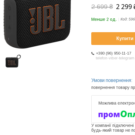
2 299 
2 699 ₴
Менше 2 од.
Код:
596
Купити
+380 (96) 950-11-17
telefon-viber-telegram
повернення товару п
У компанії підключені
будь-який товар не п