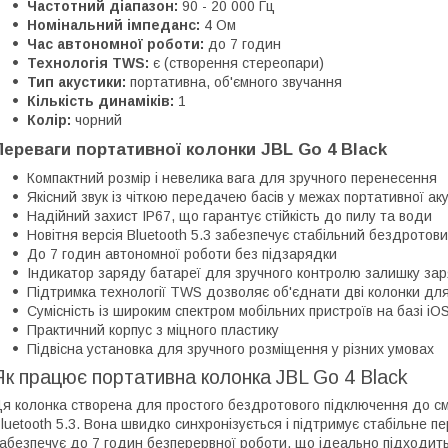
Частотний діапазон:
90 - 20 000 Гц
Номінальний імпеданс:
4 Ом
Час автономної роботи:
до 7 годин
Технологія TWS:
є (створення стереопари)
Тип акустики:
портативна, об'ємного звучання
Кількість динаміків:
1
Колір:
чорний
Переваги портативної колонки JBL Go 4 Black
Компактний розмір і невелика вага для зручного перенесення
Якісний звук із чіткою передачею басів у межах портативної ак
Надійний захист IP67, що гарантує стійкість до пилу та води
Новітня версія Bluetooth 5.3 забезпечує стабільний бездротови
До 7 годин автономної роботи без підзарядки
Індикатор заряду батареї для зручного контролю залишку за
Підтримка технології TWS дозволяє об'єднати дві колонки дл
Сумісність із широким спектром мобільних пристроїв на базі iOS
Практичний корпус з міцного пластику
Підвісна установка для зручного розміщення у різних умовах
Як працює портативна колонка JBL Go 4 Black
я колонка створена для простого бездротового підключення до с
luetooth 5.3. Вона швидко синхронізується і підтримує стабільне п
абезпечує до 7 годин безперервної роботи, що ідеально підходить