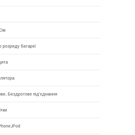
 Ом
р розряду батареї
щита
улятора
ве, Бездротове під'єднання
ітки
Phone,iPod