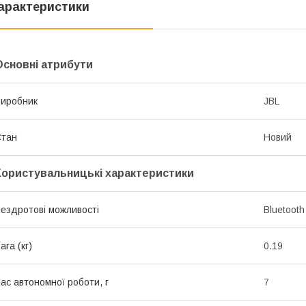
арактеристики
Основні атрибути
иробник
JBL
Стан
Новий
Користувальницькі характеристики
ездротові можливості
Bluetooth
ага (кг)
0.19
ас автономної роботи, г
7