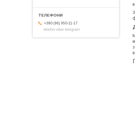
в
З
ф
+380 (96) 950-11-17
telefon-viber-telegram
М
м
з
в