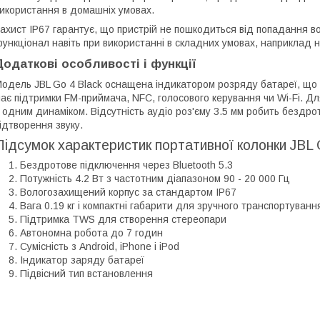
икористання в домашніх умовах.
ахист IP67 гарантує, що пристрій не пошкодиться від попадання во
ункціонал навіть при використанні в складних умовах, наприклад н
Додаткові особливості і функції
одель JBL Go 4 Black оснащена індикатором розряду батареї, що
ає підтримки FM-приймача, NFC, голосового керування чи Wi-Fi. Д
 одним динаміком. Відсутність аудіо роз'єму 3.5 мм робить бездр
ідтворення звуку.
Підсумок характеристик портативної колонки JBL 
Бездротове підключення через Bluetooth 5.3
Потужність 4.2 Вт з частотним діапазоном 90 - 20 000 Гц
Вологозахищений корпус за стандартом IP67
Вага 0.19 кг і компактні габарити для зручного транспортуванн
Підтримка TWS для створення стереопари
Автономна робота до 7 годин
Сумісність з Android, iPhone і iPod
Індикатор заряду батареї
Підвісний тип встановлення