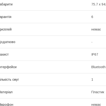
абарити
75.7 x 94
арантія
6
Дисплей
немає
Додатково
-
ахист
IP67
нтерфейси
Bluetooth
ількість смуг
1
атеріал
Пластик
ікрофон
немає