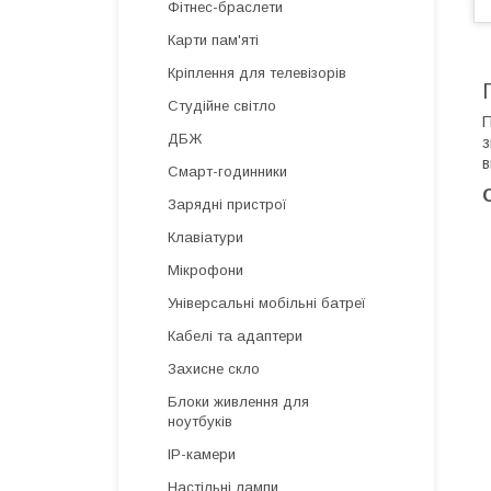
Фітнес-браслети
Карти пам'яті
Кріплення для телевізорів
Студійне світло
П
ДБЖ
з
в
Смарт-годинники
Зарядні пристрої
Клавіатури
Мікрофони
Універсальні мобільні батреї
Кабелі та адаптери
Захисне скло
Блоки живлення для
ноутбуків
IP-камери
Настільні лампи