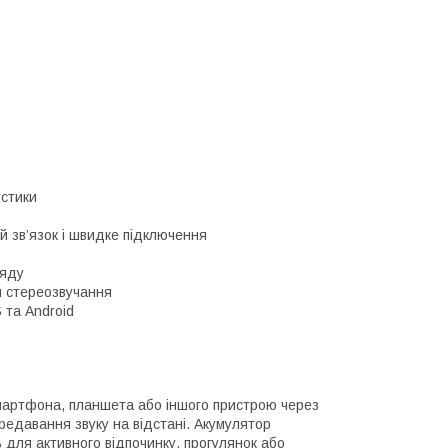
устики
й зв’язок і швидке підключення
ряду
я стереозвучання
 та Android
мартфона, планшета або іншого пристрою через
ередавання звуку на відстані. Акумулятор
 для активного відпочинку, прогулянок або