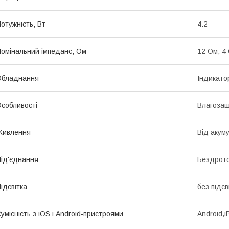
отужність, Вт
4.2
омінальний імпеданс, Ом
12 Ом, 4
Обладнання
Індикато
собливості
Влагоза
Живлення
Від акум
ід'єднання
Бездрото
ідсвітка
без підсв
умісність з iOS і Android-пристроями
Android,i