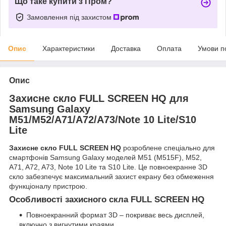
Що таке купити з Пром?
Замовлення під захистом
Опис
Характеристики
Доставка
Оплата
Умови п
Опис
Захисне скло FULL SCREEN HQ для
Samsung Galaxy
M51/M52/A71/A72/A73/Note 10 Lite/S10
Lite
Захисне скло FULL SCREEN HQ
розроблене спеціально для
смартфонів Samsung Galaxy моделей M51 (M515F), M52,
A71, A72, A73, Note 10 Lite та S10 Lite. Це повноекранне 3D
скло забезпечує максимальний захист екрану без обмеження
функціоналу пристрою.
Особливості захисного скла FULL SCREEN HQ
Повноекранний формат 3D – покриває весь дисплей,
включно з вигнутими краями