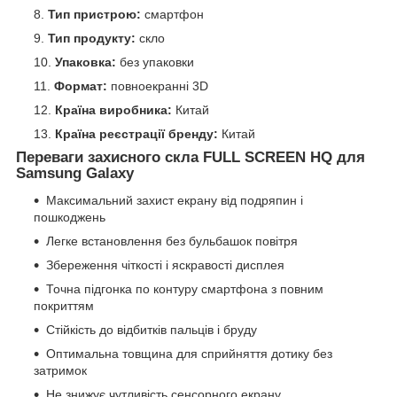
Тип пристрою:
смартфон
Тип продукту:
скло
Упаковка:
без упаковки
Формат:
повноекранні 3D
Країна виробника:
Китай
Країна реєстрації бренду:
Китай
Переваги захисного скла FULL SCREEN HQ для
Samsung Galaxy
Максимальний захист екрану від подряпин і
пошкоджень
Легке встановлення без бульбашок повітря
Збереження чіткості і яскравості дисплея
Точна підгонка по контуру смартфона з повним
покриттям
Стійкість до відбитків пальців і бруду
Оптимальна товщина для сприйняття дотику без
затримок
Не знижує чутливість сенсорного екрану