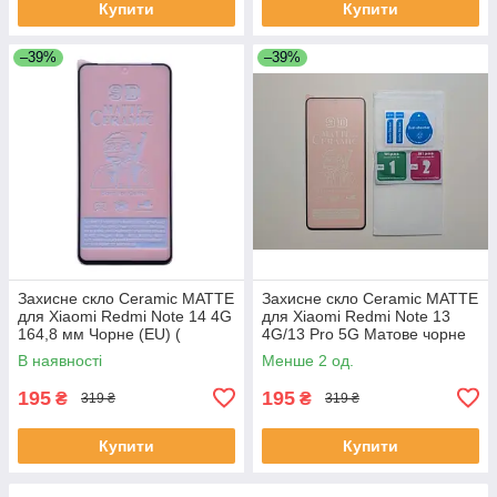
Купити
Купити
–39%
–39%
Захисне скло Ceramic MATTE
Захисне скло Ceramic MATTE
для Xiaomi Redmi Note 14 4G
для Xiaomi Redmi Note 13
164,8 мм Чорне (EU) (
4G/13 Pro 5G Матове чорне
ceramic-matte-1648-xrn)
(тех пак)
В наявності
Менше 2 од.
195
195
₴
₴
319 ₴
319 ₴
Купити
Купити