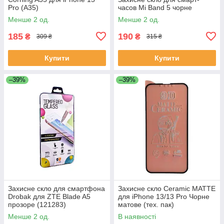
Pro (A35)
часов Mi Band 5 чорне
Менше 2 од.
Менше 2 од.
185
190
₴
₴
309 ₴
315 ₴
Купити
Купити
–39%
–39%
Захисне скло для смартфона
Захисне скло Ceramic MATTE
Drobak для ZTE Blade A5
для iPhone 13/13 Pro Чорне
прозоре (121283)
матове (тех. пак)
(CeramicMATTE)
Менше 2 од.
В наявності