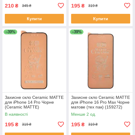
210
195
₴
₴
345 ₴
319 ₴
Купити
Купити
–39%
–39%
Захисне скло Ceramic MATTE
Захисне скло Ceramic MATTE
для iPhone 14 Pro Чорне
для iPhone 16 Pro Max Чорне
(Ceramic MATTE)
матове (тех пак) (159272)
В наявності
Менше 2 од.
195
195
₴
₴
319 ₴
319 ₴