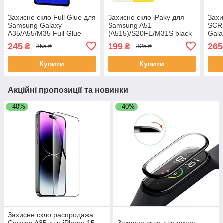
Захисне скло Full Glue для
Захисне скло iPaky для
Захи
Samsung Galaxy
Samsung A51
SCR
A35/A55/M35 Full Glue
(A515)/S20FE/M31S black
Gala
Повноекранне чорне (без
тех упаковка
Чорн
245
199
265
₴
₴
355 ₴
325 ₴
упаковки)
(458
Купити
Купити
Акційні пропозиції та новинки
–40%
–40%
Захисне скло распродажа
Corning A35 для iPhone 15
Захисне скло для смарт-