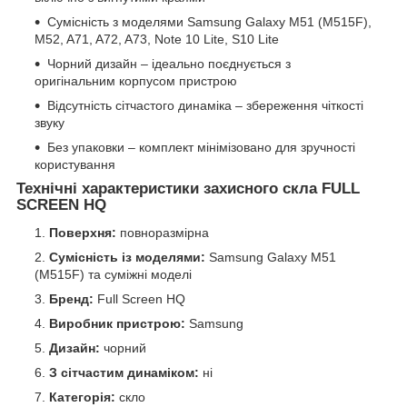
Сумісність з моделями Samsung Galaxy M51 (M515F),
M52, A71, A72, A73, Note 10 Lite, S10 Lite
Чорний дизайн – ідеально поєднується з
оригінальним корпусом пристрою
Відсутність сітчастого динаміка – збереження чіткості
звуку
Без упаковки – комплект мінімізовано для зручності
користування
Технічні характеристики захисного скла FULL
SCREEN HQ
Поверхня:
повноразмірна
Сумісність із моделями:
Samsung Galaxy M51
(M515F) та суміжні моделі
Бренд:
Full Screen HQ
Виробник пристрою:
Samsung
Дизайн:
чорний
З сітчастим динаміком:
ні
Категорія:
скло