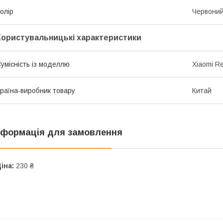
олір
Червони
Користувальницькі характеристики
умісність із моделлю
Xiaomi R
раїна-виробник товару
Китай
нформація для замовлення
іна:
230 ₴