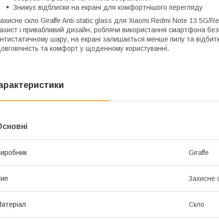
Знижує відблиски на екрані для комфортнішого перегляду
ахисне скло Giraffe Anti-static glass для Xiaomi Redmi Note 13 5G/
ахист і привабливий дизайн, роблячи використання смартфона без
нтистатичному шару, на екрані залишається менше пилу та відбитків
овговічність та комфорт у щоденному користуванні.
арактеристики
Основні
иробник
Giraffe
ип
Захисне 
атеріал
Скло