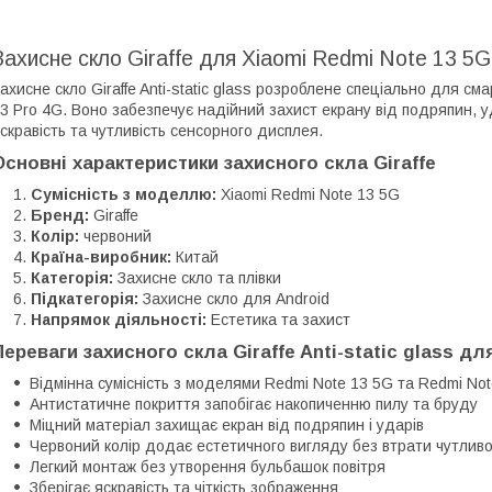
Захисне скло Giraffe для Xiaomi Redmi Note 13 5
ахисне скло Giraffe Anti-static glass розроблене спеціально для с
3 Pro 4G. Воно забезпечує надійний захист екрану від подряпин, 
скравість та чутливість сенсорного дисплея.
Основні характеристики захисного скла Giraffe
Сумісність з моделлю:
Xiaomi Redmi Note 13 5G
Бренд:
Giraffe
Колір:
червоний
Країна-виробник:
Китай
Категорія:
Захисне скло та плівки
Підкатегорія:
Захисне скло для Android
Напрямок діяльності:
Естетика та захист
Переваги захисного скла Giraffe Anti-static glass дл
Відмінна сумісність з моделями Redmi Note 13 5G та Redmi Not
Антистатичне покриття запобігає накопиченню пилу та бруду
Міцний матеріал захищає екран від подряпин і ударів
Червоний колір додає естетичного вигляду без втрати чутливо
Легкий монтаж без утворення бульбашок повітря
Зберігає яскравість та чіткість зображення