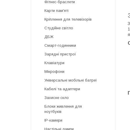
Фітнес-браслети
Карти пам'яті
Кріплення для телевізорів
З
Студійне світло
1
я
ДБЖ
Смарт-годинники
Зарядні пристрої
Клавіатури
Мікрофони
Універсальні мобільні батреї
Кабелі та адаптери
Захисне скло
Блоки живлення для
ноутбуків
IP-камери
Настільні лампи