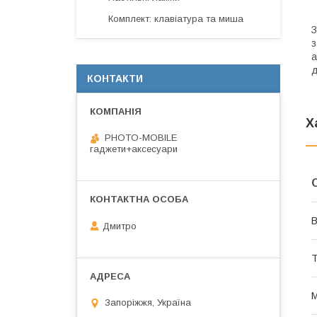
Комплект: клавіатура та миша
З
з
а
д
КОНТАКТИ
Х
PHOTO-MOBILE
гаджети+аксесуари
В
Дмитро
Т
М
Запоріжжя, Україна