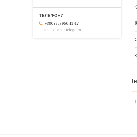
К
+380 (96) 950-11-17
telefon-viber-telegram
С
К
І
Ц