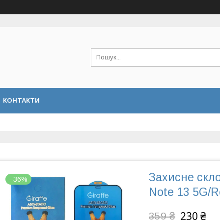
КОНТАКТИ
Захисне скло
–36%
Note 13 5G/R
230 ₴
359 ₴