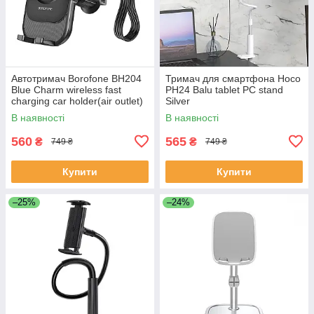
Автотримач Borofone BH204
Тримач для смартфона Hoco
Blue Charm wireless fast
PH24 Balu tablet PC stand
charging car holder(air outlet)
Silver
Black
В наявності
В наявності
560
565
₴
₴
749 ₴
749 ₴
Купити
Купити
–25%
–24%