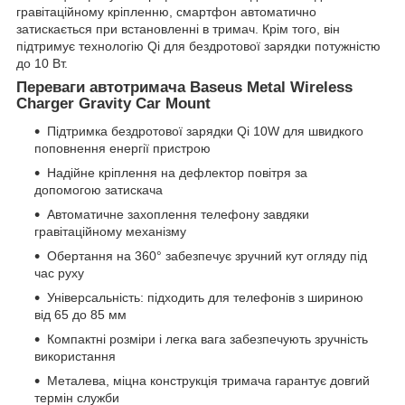
гравітаційному кріпленню, смартфон автоматично
затискається при встановленні в тримач. Крім того, він
підтримує технологію Qi для бездротової зарядки потужністю
до 10 Вт.
Переваги автотримача Baseus Metal Wireless
Charger Gravity Car Mount
Підтримка бездротової зарядки Qi 10W для швидкого
поповнення енергії пристрою
Надійне кріплення на дефлектор повітря за
допомогою затискача
Автоматичне захоплення телефону завдяки
гравітаційному механізму
Обертання на 360° забезпечує зручний кут огляду під
час руху
Універсальність: підходить для телефонів з шириною
від 65 до 85 мм
Компактні розміри і легка вага забезпечують зручність
використання
Металева, міцна конструкція тримача гарантує довгий
термін служби