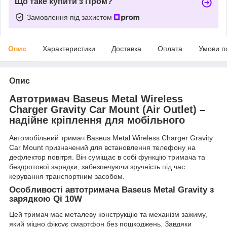
Що таке купити з Пром?
Замовлення під захистом
Опис
Характеристики
Доставка
Оплата
Умови п
Опис
Автотримач Baseus Metal Wireless
Charger Gravity Car Mount (Air Outlet) –
надійне кріплення для мобільного
Автомобільний тримач Baseus Metal Wireless Charger Gravity
Car Mount призначений для встановлення телефону на
дефлектор повітря. Він суміщає в собі функцію тримача та
бездротової зарядки, забезпечуючи зручність під час
керування транспортним засобом.
Особливості автотримача Baseus Metal Gravity з
зарядкою Qi 10W
Цей тримач має металеву конструкцію та механізм зажиму,
який міцно фіксує смартфон без пошкоджень. Завдяки