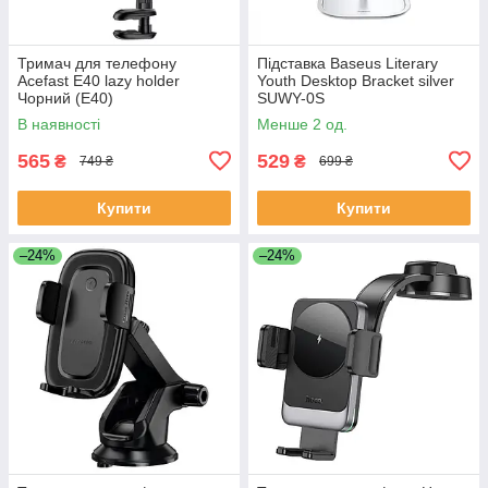
Тримач для телефону
Підставка Baseus Literary
Acefast E40 lazy holder
Youth Desktop Bracket silver
Чорний (E40)
SUWY-0S
В наявності
Менше 2 од.
565
529
₴
₴
749 ₴
699 ₴
Купити
Купити
–24%
–24%