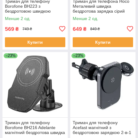
Тримач для телефону
Тримач для телефона Hoco
Borofone BH223 з
Металевий швидка
бездротовою швидкою
бездротова зарядка сірий
зарядкою Чорний (BH223)
(HW14)
Менше 2 од.
Менше 2 од.
569
649
₴
₴
749 ₴
849 ₴
Купити
Купити
–23%
–23%
Тримач для телефону
Тримач для телефону
Borofone BH216 Adelante
Acefast магнітний з
магнітний бездротова швидка
бездротовою зарядкою 2-в-1
зарядка чорний (BH216)
Чорний (D18)