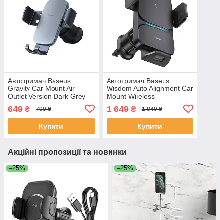
Автотримач Baseus
Автотримач Baseus
Gravity Car Mount Air
Wisdom Auto Alignment Car
Outlet Version Dark Grey
Mount Wireless
Charger（QI 15W）(Air
649
1 649
₴
₴
799 ₴
1 849 ₴
Outlet base) Black
CGZX000001
Купити
Купити
Акційні пропозиції та новинки
–25%
–25%