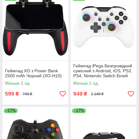
Геймпад iPega Безпровідний
Геймпад XO з Power Bank
сумісний з Android, iOS, PS3,
2500 mAh Чорний (XO-H10)
PS4, Nintendo Switch Білий
(PG-9111B)
Менше 2 од.
Менше 2 од.
599
949
₴
₴
749 ₴
1 149 ₴
–17%
–17%