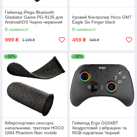
Геймпад iPega Bluetooth
Gladiator Game PG-9135 для
Ігровий Контролер Hoco GM7
Android/iOS Чорно-червоний
Eagle Six Finger black
(PG-9135)
В наявності
В наявності
999
459
₴
₴
1 199 ₴
549 ₴
–16%
–16%
Кіберспортивні сенсорні
Геймпад Ergo GG04BT
напальчники, триггери HOCO
бездротовий з вібрацією та
GM4 Phantom fiber mobile
RGB-підсвіткою Чорний