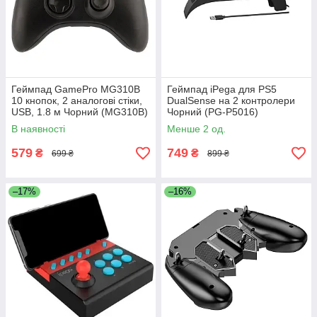
Геймпад GamePro MG310B
Геймпад iPega для PS5
10 кнопок, 2 аналогові стіки,
DualSense на 2 контролери
USB, 1.8 м Чорний (MG310B)
Чорний (PG-P5016)
В наявності
Менше 2 од.
579
749
₴
₴
699 ₴
899 ₴
–17%
–16%