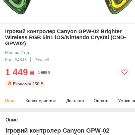
Ігровий контролер Canyon GPW-02 Brighter
Wireless RGB 5in1 iOS/Nintendo Crystal (CND-
GPW02)
Менше 2 од.
Код: 54845
Роздріб
1 449
₴
1 699 ₴
Економія
250 ₴
Опис
Характеристики
Доставка
Оплата
Умови п
Опис
Ігровий контролер Canyon GPW-02