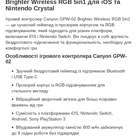
Brighter Wireless RGB 5in1 для iOS та
Nintendo Crystal
Ігровий контролер Canyon GPW-02 Brighter Wireless RGB 5in1
— це сучасний геймпад із прозорим корпусом та RGB
підсвічуванням, який підходить для різних платформ,
включаючи iOS і Nintendo Switch. Він поєднує в собі зручність
бездротового підключення та функціональність, необхідну для
комфортної гри.
Особливості ігрового контролера Canyon GPW-
02
Зручний бездротовий геймпад із підтримкою Bluetooth
і USB Type-C
Прозорий корпус із RGB-підсвічуванням для
стильного вигляду
Вібраційний зворотний зв’язок для більш яскравих
вражень від гри
Сумісність з платформами iOS, Nintendo Switch,
Android, Sony PlayStation 3
Вбудований акумулятор ємністю 800 мАч забезпечує
до 8 годин роботи без підзарядки