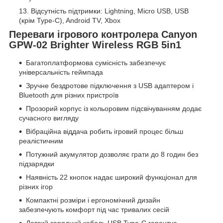
Відсутність підтримки: Lightning, Micro USB, USB
(крім Type-C), Android TV, Xbox
Переваги ігрового контролера Canyon
GPW-02 Brighter Wireless RGB 5in1
Багатоплатформова сумісність забезпечує
універсальність геймпада
Зручне бездротове підключення з USB адаптером і
Bluetooth для різних пристроїв
Прозорий корпус із кольоровим підсвічуванням додає
сучасного вигляду
Вібраційна віддача робить ігровий процес більш
реалістичним
Потужний акумулятор дозволяє грати до 8 годин без
підзарядки
Наявність 22 кнопок надає широкий функціонал для
різних ігор
Компактні розміри і ергономічний дизайн
забезпечують комфорт під час тривалих сесій
Довгий зарядний кабель USB Type-C гарантує