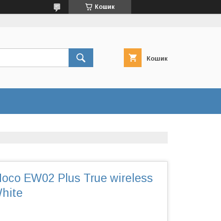
Кошик
Кошик
co EW02 Plus True wireless
hite