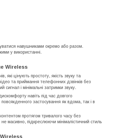
туватися навушниками окремо або разом.
кими у використанні.
e Wireless
, які цінують простоту, якість звуку та
 відео та приймання телефонних дзвінків без
й сигнал і мінімальні затримки звуку.
дискомфорту навіть під час довгого
 повсякденного застосування як вдома, так і в
контентом протягом тривалого часу без
і не масивно, підкреслюючи мінімалістичний стиль
 Wireless