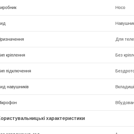
иробник
Hoco
Вид
Навушни
ризначення
Для тел
ип кріплення
Без кріп
ип підключення
Бездрото
ид навушників
Вкладиш
ікрофон
Вбудова
Користувальницькі характеристики