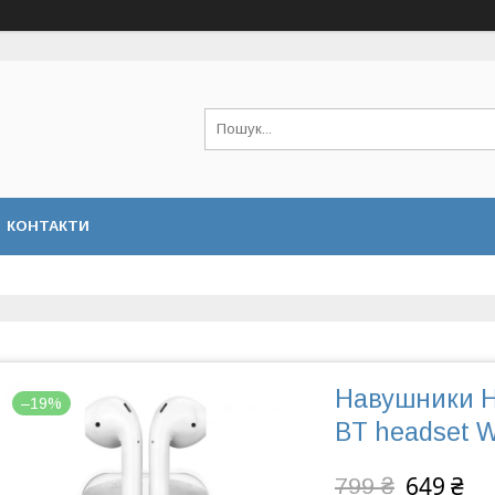
КОНТАКТИ
Навушники Ho
–19%
BT headset W
649 ₴
799 ₴