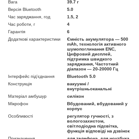
Вага
39.7 г
Версія Bluetooth
5.0
Час заряджання, год
1.5, 2
Час роботи, г
4
Гарантія
6
Додаткові характеристики
Ємність акумулятора — 500
mAh, технологія активного
шумопоглинання ENC,
Цифровий дисплей,
підтримка швидкого
заряджання, Частотний
діапазон — 20-20000 Гц
Інтерфейс під'єднання
Bluetooth 5.0
Конструкція
вакуумні /
внутрішньоканальні
Матеріал амбушур
силікон
Мікрофон
Вбудований, вбудований у
корпус
Особливості
регулятор гучності, з
вологозахистом,
світлодіодна підсвітка,
функція відповіді на дзвінок
Призначення
для телефона, для ноутбука