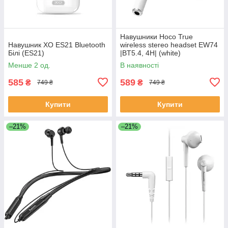
Навушники Hoco True
Навушник XO ES21 Bluetooth
wireless stereo headset EW74
Білі (ES21)
|BT5.4, 4H| (white)
Менше 2 од.
В наявності
585
589
₴
₴
749 ₴
749 ₴
Купити
Купити
–21%
–21%