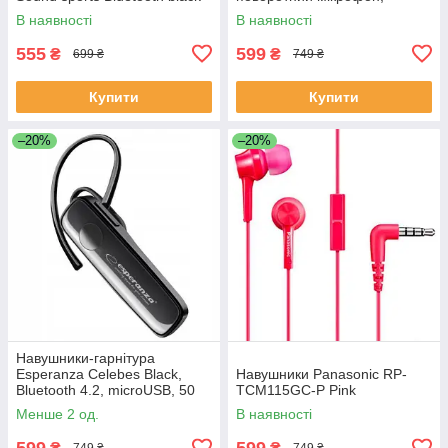
кабель 1.5 м
В наявності
В наявності
555
599
₴
₴
699 ₴
749 ₴
Купити
Купити
–20%
–20%
Навушники-гарнітура
Esperanza Celebes Black,
Навушники Panasonic RP-
Bluetooth 4.2, microUSB, 50
TCM115GC-P Pink
мАч, 3.5 год
Менше 2 од.
В наявності
599
599