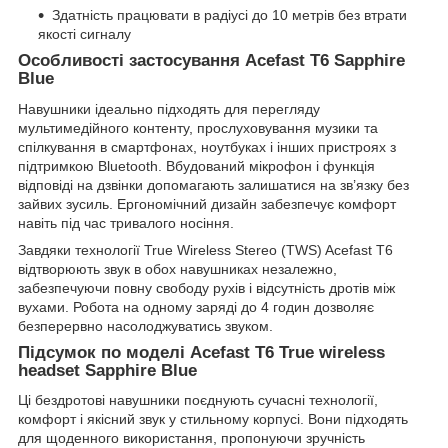
Здатність працювати в радіусі до 10 метрів без втрати
якості сигналу
Особливості застосування Acefast T6 Sapphire
Blue
Навушники ідеально підходять для перегляду
мультимедійного контенту, прослуховування музики та
спілкування в смартфонах, ноутбуках і інших пристроях з
підтримкою Bluetooth. Вбудований мікрофон і функція
відповіді на дзвінки допомагають залишатися на зв’язку без
зайвих зусиль. Ергономічний дизайн забезпечує комфорт
навіть під час тривалого носіння.
Завдяки технології True Wireless Stereo (TWS) Acefast T6
відтворюють звук в обох навушниках незалежно,
забезпечуючи повну свободу рухів і відсутність дротів між
вухами. Робота на одному заряді до 4 годин дозволяє
безперервно насолоджуватись звуком.
Підсумок по моделі Acefast T6 True wireless
headset Sapphire Blue
Ці бездротові навушники поєднують сучасні технології,
комфорт і якісний звук у стильному корпусі. Вони підходять
для щоденного використання, пропонуючи зручність