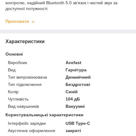
контролю, надійний Bluetooth 5.0 зв’язок і чистий звук за
доступної потужності.
Приховати
Характеристики
Основні
Виробник
Acefast
Вид
Гарнітура
Тип випромінювача
Динамічний
Тип підключення
Бездротові
Колір
Синій
Чутливість
104 дБ
Вид навушників
Вакуумні
Користувальницькі характеристики
Інтерфейс зарядки
USB Type-C
Акустичне оформлення
закриті