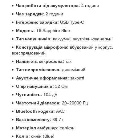
Час роботи від акумулятора:
4 години
Час зарядки:
2 години
Інтерфейс зарядки:
USB Type-C
Модель:
T6 Sapphire Blue
Тип навушників:
вакуумні, внутрішньоканальні
Конструкція мікрофона:
вбудований у корпус,
всеспрямований
Наявність мікрофона:
так
Тип випромінювача:
динамічний
Акустичне оформлення:
закриті
Опір навушників:
32 Ом
Чутливість:
104 дБ
Частотний діапазон:
20–20000 Гц
Bluetooth кодеки:
AAC
Вага комплекту:
39,7 г
Матеріал амбушур:
силікон
Колір:
синій (Blue)