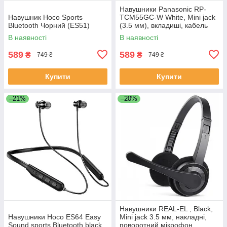
Навушники Panasonic RP-
Навушник Hoco Sports
TCM55GC-W White, Mini jack
Bluetooth Чорний (ES51)
(3.5 мм), вкладиші, кабель
1,1 м
В наявності
В наявності
589
589
₴
₴
749 ₴
749 ₴
Купити
Купити
–21%
–20%
Навушники REAL-EL , Black,
Навушники Hoco ES64 Easy
Mini jack 3.5 мм, накладні,
Sound sports Bluetooth black
поворотний мікрофон,