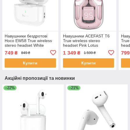
Навушники бездротові
Навушники ACEFAST T6
Нав
Hoco EW58 True wireless
True wireless stereo
True
stereo headset White
headset Pink Lotus
head
749
1 349
799
₴
₴
849 ₴
1 599 ₴
Купити
Купити
Акційні пропозиції та новинки
–22%
–21%