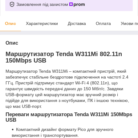
Замовлення під захистом
Опис
Характеристики
Доставка
Оплата
Умови п
Опис
Маршрутизатор Tenda W311Mi 802.11n
150Mbps USB
Маршрутизатор Tenda W311Mi – компактний пристрій, який
забезпечує стабільне бездротове підключення на частоті 2.4
ГГц. Пристрій підтримує стандарт Wi-Fi 4 (802.11n), що
гарантує швидкість передачі даних до 150 Мбіт/с. Завдяки
USB-формату цей маршрутизатор має зручний розмір і
підійде для використання з ноутбуками, ПК і іншою технікою,
що має USB-порт.
Переваги маршрутизатора Tenda W311Mi 150Mbps
USB
Компактний дизайнг формату Pico для зручного
використання і транспортування.