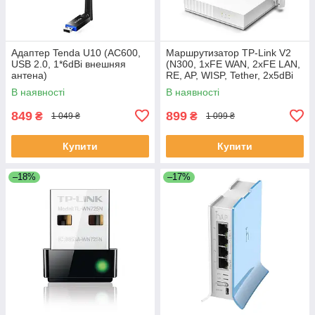
Адаптер Tenda U10 (AC600,
Маршрутизатор TP-Link V2
USB 2.0, 1*6dBi внешняя
(N300, 1xFE WAN, 2xFE LAN,
антена)
RE, AP, WISP, Tether, 2x5dBi
антени) White
В наявності
В наявності
849
899
₴
₴
1 049 ₴
1 099 ₴
Купити
Купити
–18%
–17%