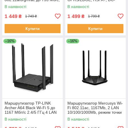
2.4/5 ГГц, 4 LAN, IPTV,
HSPA+, LTE, тип підключення
В наявності
В наявності
FTP/Print server
USB
1 449
1 499
₴
₴
1 749 ₴
1 799 ₴
Купити
Купити
–16%
–16%
Маршрутизатор TP-LINK
Маршрутизатор Mercusys Wi-
Archer A64 Black Wi-Fi 5 до
Fi 802.11ас, 1167Mb, 2 LAN
1167 Мбіт/с 2.4/5 ГГц 4 LAN
10/100/1000Mb, режим точки
гігабіт RJ45 4 антени
доступу, швидке
В наявності
В наявності
налаштування безпеки Black