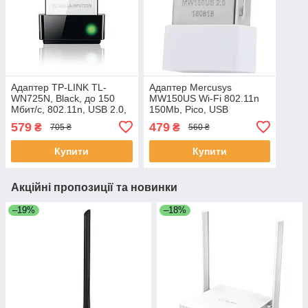
Адаптер TP-LINK TL-
Адаптер Mercusys
WN725N, Black, до 150
MW150US Wi-Fi 802.11n
Мбит/с, 802.11n, USB 2.0,
150Mb, Pico, USB
вбудована антена,
579
479
₴
₴
705 ₴
560 ₴
ультракомпактний розмір
Купити
Купити
Акційні пропозиції та новинки
–19%
–18%