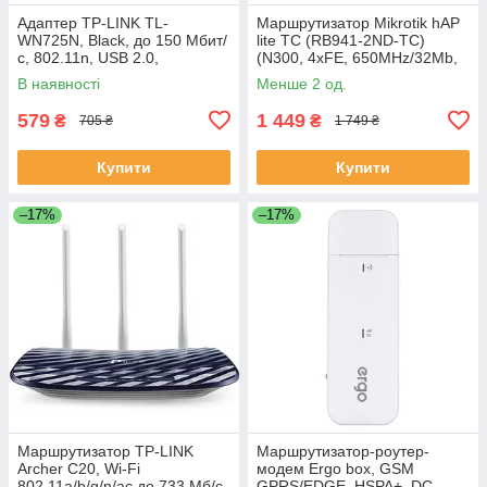
Адаптер TP-LINK TL-
Маршрутизатор Mikrotik hAP
WN725N, Black, до 150 Мбит/
lite TC (RB941-2ND-TC)
с, 802.11n, USB 2.0,
(N300, 4xFE, 650MHz/32Mb,
вбудована антена,
1,5 dBi, T
В наявності
Менше 2 од.
ультракомпактний розмір
579
1 449
₴
₴
705 ₴
1 749 ₴
Купити
Купити
–17%
–17%
Маршрутизатор TP-LINK
Маршрутизатор-роутер-
Archer C20, Wi-Fi
модем Ergo box, GSM
802.11a/b/g/n/ac до 733 Мб/с,
GPRS/EDGE, HSPA+, DC-