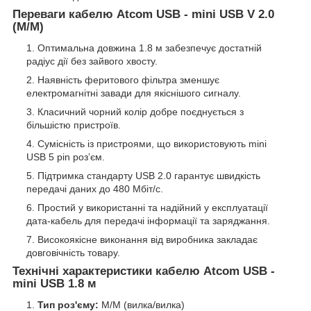
Переваги кабелю Atcom USB - mini USB V 2.0
(M/M)
Оптимальна довжина 1.8 м забезпечує достатній
радіус дії без зайвого хвосту.
Наявність феритового фільтра зменшує
електромагнітні завади для якіснішого сигналу.
Класичний чорний колір добре поєднується з
більшістю пристроїв.
Сумісність із пристроями, що використовують mini
USB 5 pin розʼєм.
Підтримка стандарту USB 2.0 гарантує швидкість
передачі даних до 480 Мбіт/с.
Простий у використанні та надійний у експлуатації
дата-кабель для передачі інформації та заряджання.
Високоякісне виконання від виробника закладає
довговічність товару.
Технічні характеристики кабелю Atcom USB -
mini USB 1.8 м
Тип роз'єму:
M/M (вилка/вилка)