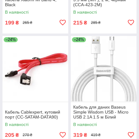
Black
(CCA-423-2M)
В наявності
В наявності
199
215
₴
₴
265 ₴
285 ₴
–24%
–24%
Кабель для даних Baseus
Кабель Cablexpert, кутовий
Simple Wisdom USB - Micro
порт (CC-SATAM-DATA90)
USB 2.1A 1.5 м Білий
(TZCAMZJ-02)
В наявності
В наявності
205
319
₴
₴
270 ₴
419 ₴