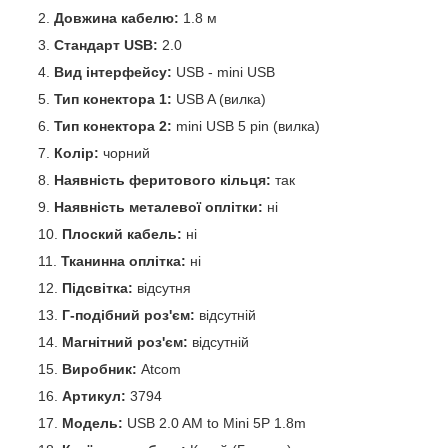
Довжина кабелю:
1.8 м
Стандарт USB:
2.0
Вид інтерфейсу:
USB - mini USB
Тип конектора 1:
USB A (вилка)
Тип конектора 2:
mini USB 5 pin (вилка)
Колір:
чорний
Наявність феритового кільця:
так
Наявність металевої оплітки:
ні
Плоский кабель:
ні
Тканинна оплітка:
ні
Підсвітка:
відсутня
Г-подібний роз'єм:
відсутній
Магнітний роз'єм:
відсутній
Виробник:
Atcom
Артикул:
3794
Модель:
USB 2.0 AM to Mini 5P 1.8m