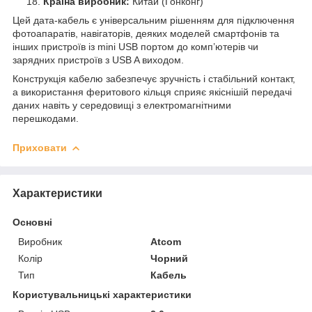
Країна виробник:
Китай (Гонконг)
Цей дата-кабель є універсальним рішенням для підключення
фотоапаратів, навігаторів, деяких моделей смартфонів та
інших пристроїв із mini USB портом до комп’ютерів чи
зарядних пристроїв з USB A виходом.
Конструкція кабелю забезпечує зручність і стабільний контакт,
а використання феритового кільця сприяє якіснішій передачі
даних навіть у середовищі з електромагнітними
перешкодами.
Приховати
Характеристики
Основні
Виробник
Atcom
Колір
Чорний
Тип
Кабель
Користувальницькі характеристики