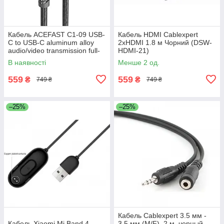
Кабель ACEFAST C1-09 USB-
Кабель HDMI Cablexpert
C to USB-C aluminum alloy
2xHDMI 1.8 м Чорний (DSW-
audio/video transmission full-
HDMI-21)
featured data cable Black
В наявності
Менше 2 од.
559
559
₴
₴
749 ₴
749 ₴
–25%
–25%
Кабель Cablexpert 3.5 мм -
Кабель Xiaomi Mi Band 4,
3.5 мм (M/F), 2 м, черный