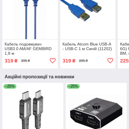
Кабель подовжувач
Кабель Atcom Blue USB-A
Кабе
USB3.0 AM/AF GEMBIRD
- USB-C 1 м Синій (11202)
6G) 
1,8 м
BM, 
319
319
225
₴
₴
395 ₴
395 ₴
Акційні пропозиції та новинки
–25%
–25%