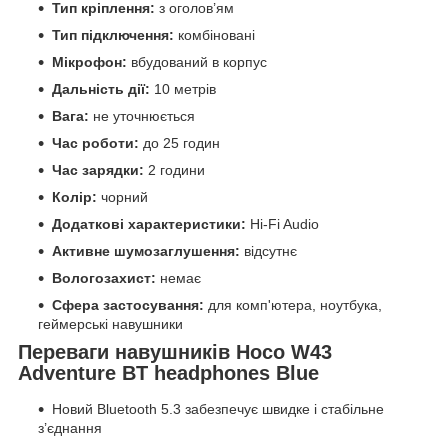
Тип кріплення:
з оголов’ям
Тип підключення:
комбіновані
Мікрофон:
вбудований в корпус
Дальність дії:
10 метрів
Вага:
не уточнюється
Час роботи:
до 25 годин
Час зарядки:
2 години
Колір:
чорний
Додаткові характеристики:
Hi-Fi Audio
Активне шумозаглушення:
відсутнє
Вологозахист:
немає
Сфера застосування:
для комп'ютера, ноутбука,
геймерські навушники
Переваги навушників Hoco W43
Adventure BT headphones Blue
Новий Bluetooth 5.3 забезпечує швидке і стабільне
з’єднання