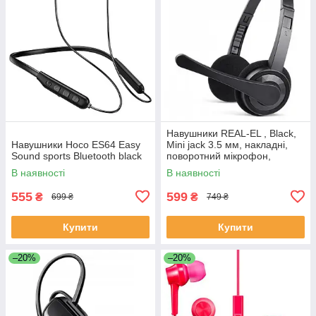
Навушники REAL-EL , Black,
Навушники Hoco ES64 Easy
Mini jack 3.5 мм, накладні,
Sound sports Bluetooth black
поворотний мікрофон,
кабель 1.5 м
В наявності
В наявності
555
599
₴
₴
699 ₴
749 ₴
Купити
Купити
–20%
–20%