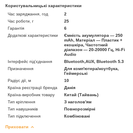
Користувальницькі характеристики
Час заряджання, год
2
Час роботи, г
25
Гарантія
6
Додаткові характеристики
Ємність акумулятора — 250
mAh, Матеріал — Пластик +
екошкіра, Частотний
діапазон — 20-20000 Гц, Hi-Fi
Audio
Інтерфейс під'єднання
Bluetooth,AUX, Bluetooth 5.3
Призначення
Для комп'ютера/ноутбука,
Геймерські
Радіус дії, м
10
Країна реєстрації бренда
Данія
Країна-виробник товару
Китай (Тайвань)
Тип кріплення
З наголов'ям
Тип навушників
Повнорозмірні
Тип підключення
Комбіновані
Приховати