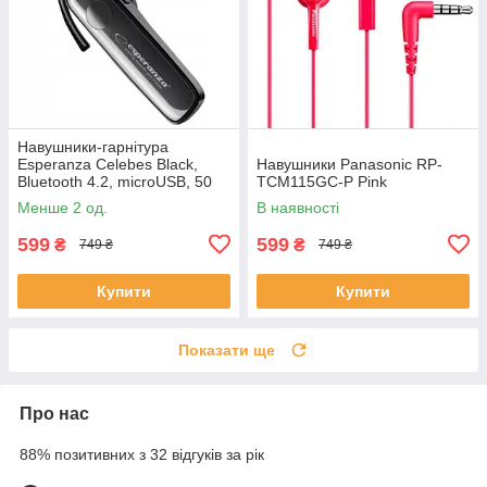
Навушники-гарнітура
Esperanza Celebes Black,
Навушники Panasonic RP-
Bluetooth 4.2, microUSB, 50
TCM115GC-P Pink
мАч, 3.5 год
Менше 2 од.
В наявності
599
599
₴
₴
749 ₴
749 ₴
Купити
Купити
Показати ще
Про нас
88% позитивних з 32 відгуків за рік