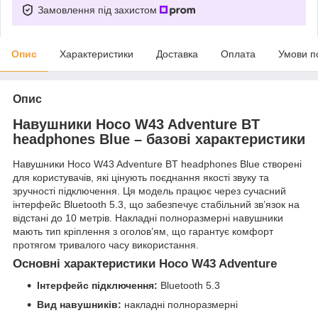
Замовлення під захистом
Опис
Характеристики
Доставка
Оплата
Умови п
Опис
Навушники Hoco W43 Adventure BT
headphones Blue – базові характеристики
Навушники Hoco W43 Adventure BT headphones Blue створені
для користувачів, які цінують поєднання якості звуку та
зручності підключення. Ця модель працює через сучасний
інтерфейс Bluetooth 5.3, що забезпечує стабільний зв’язок на
відстані до 10 метрів. Накладні полноразмерні навушники
мають тип кріплення з оголов’ям, що гарантує комфорт
протягом тривалого часу використання.
Основні характеристики Hoco W43 Adventure
Інтерфейс підключення:
Bluetooth 5.3
Вид навушників:
накладні полноразмерні