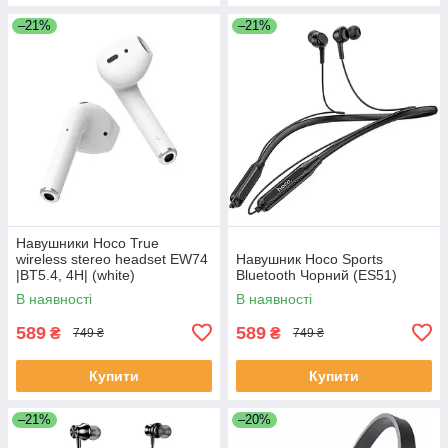
–21%
–21%
Навушники Hoco True
wireless stereo headset EW74
Навушник Hoco Sports
|BT5.4, 4H| (white)
Bluetooth Чорний (ES51)
В наявності
В наявності
589
589
₴
₴
749 ₴
749 ₴
Купити
Купити
–21%
–20%